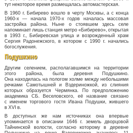
тут некоторое время размещалась автомастерская.
В 1960 г. Бибирево вошло в черту Москвы, а с конца
1960-х — начала 1970-х годов началась массовая
застройка района. Ныне о стоявшем здесь селе
напоминает лишь станция метро «Бибирево», открытая
в 1993 г., Бибиревская улица и возрожденный храм
Сергия Радонежского, в котором с 1990 г. начались
богослужения.
Подушкино
Другим селением, располагавшимся на территории
этого района, была деревня Подушкино.
Она находилась на пологом холме между небольшими
речками Самотышней и Вздериножкой, из слияния
которых образуется Чермянка. По предположению
академика СБ. Веселовского, её название связано
с именем торгового гостя Ивана Подушки, жившего
в XVI в.
В доступных же нам источниках она впервые
упоминается в описании 1646 г. земель дворцовой
Тайнинской волости, согласно которому в деревне
Подушкино на речке Вздерииожке значилось 11