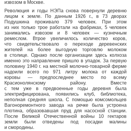
извозом в Москве.
Революция и годы НЭПа снова повернули деревню
лицом к земле. По данным 1926 г., в 73 дворах
Подушкина проживало 379 человек. При этом
из них только трое работали на фабриках, 5 человек
занимались извозом и 8 человек — кузнечным
ремеслом. Втрое увеличилось количество коров,
что свидетельствовало о переходе деревенских
жителей на более выгодную торговлю молоком
в столице. Однако после организации здесь колхоза
именно это направление пришло в упадок. За первую
половину 1940 г. на местной молочно-товарной ферме
надоили всего по 971 литру молока от каждой
коровы — предпоследнее место по всему
Красионолянскому району. Вместе
с тем уже в предвоенные годы деревня была
электрифицирована, появились клуб, библиотека,
неполная средняя школа. С помощью комсомольцев
Вагоноремонтного завода на речке была устроена
плотина, образовавшая пруд для насосной станции.
После Великой Отечественной войны 10 гектаров
земли были отведены под посадки малины
и смородины.