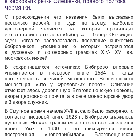
в верховьях речки Олешенки, правого притока
Чермянки.
О происхождении его названия было высказано
несколько версий, но, судя по всему, наиболее
достоверной является та, которая производит
его от старинного слова «биберь» — бобер. Очевидно,
здесь
когда-то
располагалось поселение княжеских
бобровииков, упоминания о которых встречаются
в духовных и договорных грамотах XIV- XVI вв.
московских князей.
В сохранившихся источниках Бибирево впервые
упоминается в писцовой книге 1584 г., когда
оно являлось вотчиной московского Вознесенского
монастыря, «что у Фроловских ворот». Описание
отмечает здесь деревянную Благовещенскую церковь,
дворы церковного причта, а в селе монастырский двор
и 3 двора служних.
В Смутное время начала XVII в. село было разорено, и,
согласно писцовой книге 1623 г., Бибирево значилось
пустошью. Но уже сравнительно скоро оно заселяется
вновь. Уже в 1630 г. тут фиксируется вновь
построенная «новоприбылая» Благовещенская