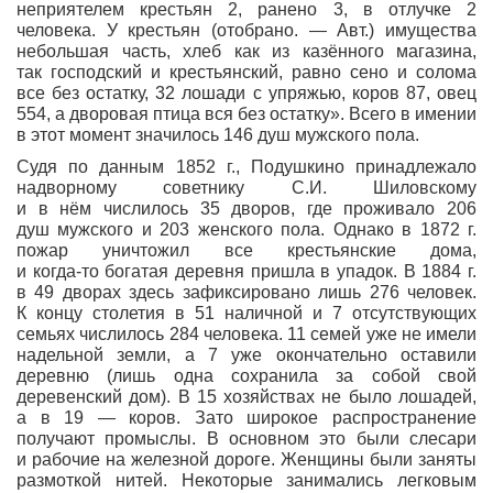
неприятелем крестьян 2, ранено 3, в отлучке 2
человека. У крестьян (отобрано. — Авт.) имущества
небольшая часть, хлеб как из казённого магазина,
так господский и крестьянский, равно сено и солома
все без остатку, 32 лошади с упряжью, коров 87, овец
554, а дворовая птица вся без остатку». Всего в имении
в этот момент значилось 146 душ мужского пола.
Судя по данным 1852 г., Подушкино принадлежало
надворному советнику С.И. Шиловскому
и в нём числилось 35 дворов, где проживало 206
душ мужского и 203 женского пола. Однако в 1872 г.
пожар уничтожил все крестьянские дома,
и
когда-то
богатая деревня пришла в упадок. В 1884 г.
в 49 дворах здесь зафиксировано лишь 276 человек.
К концу столетия в 51 наличной и 7 отсутствующих
семьях числилось 284 человека. 11 семей уже не имели
надельной земли, а 7 уже окончательно оставили
деревню (лишь одна сохранила за собой свой
деревенский дом). В 15 хозяйствах не было лошадей,
а в 19 — коров. Зато широкое распространение
получают промыслы. В основном это были слесари
и рабочие на железной дороге. Женщины были заняты
размоткой нитей. Некоторые занимались легковым