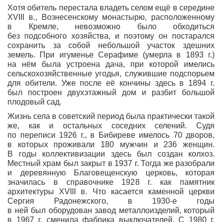
Хотя обитель перестала владеть селом ещё в середине
XVIII в., Вознесенскому монастырю, расположенному
в Кремле, невозможно было обходиться
без подсобного хозяйства, и поэтому он постарался
сохранить за собой небольшой участок здешних
земель. При игуменье Серафиме (умерла в 1893 г.)
на нём была устроена дача, при которой имелись
сельскохозяйственные угодья, служившие подспорьем
для обители. Уже после её кончины здесь в 1894 г.
был построен двухэтажный дом и разбит большой
плодовый сад.
Жизнь села в советский период была практически такой
же, как и остальных соседних селений. Судя
по переписи 1926 г., в Бибиреве имелось 70 дворов,
в которых проживали 180 мужчин и 236 женщин.
В годы коллективизации здесь был создан колхоз.
Местный храм был закрыт в 1937 г. Тогда же разобрали
и деревянную Благовещенскую церковь, которая
значилась в справочнике 1928 г. как памятник
архитектуры XVIII в. Что касается каменной церкви
Сергия Радонежского, в 1930-е годы
в ней был оборудован завод металлоизделий, который
в 1967 г. сменила фабрика выключателей. С 1980 г.