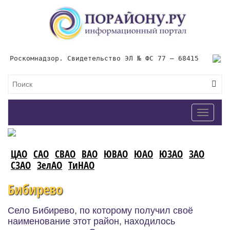
Роскомнадзор. Свидетельство ЭЛ № ФС 77 – 68415
Toggle
navigat
ЦАО
САО
СВАО
ВАО
ЮВАО
ЮАО
ЮЗАО
ЗАО
СЗАО
ЗелАО
ТиНАО
Бибирево
Село Бибирево, по которому получил своё
наименование этот район, находилось