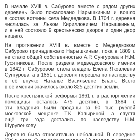
В начале XVIII в. Сабурово вместе с рядом других
деревень было пожаловано Нарышкиным и вошло
в состав вотчины села Медведкова. В 1704 г. деревня
числилась за Львом Кирилловичем Нарышкиным,
и в ней состояло 9 крестьянских дворов и один двор
нищего.
На протяжении XVIII в. вместе с Медведковом
Сабурово принадлежало Нарышкиным, пока в 1809 г.
не стало общей собственностью А.Р. Сунгурова и Н.М.
Гусятникова. После раздела медведковского имения
в 1842 г. Сабуровом стала владеть Елена Яковлевна
Сунгурова, а в 1851 г. деревня перешла по наследству
к её внучке Наталье Васильевне Бланк. Всего
в её имении значилось около 825 десятин земли.
После крестьянской реформы 1861 г. в распоряжении
помещицы осталось 475 десятин, в 1884 г.
эти владения были проданы за 60 тыс. рублей
московской мещанке Т.К. Капыриной, а спустя
ещё три года достались по наследству Н.М.
Шурупенкову.
Деревня была относительно небольшой. В середине