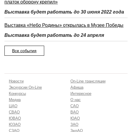
платок оборону крепил»
Выставка будет работать до 30 июня 2022 года
Выставка «Небо Родины» открылась в Музее Победы
Выставка будет работать до 24 апреля
Все события
Новости
On-Line трансляции
Экскурсии On-Line
Афиша
Конкурсы
Интересное
Медиа
О нас
ЦАО
САО
СВАО
ВАО
ЮВАО
ЮАО
ЮЗАО
ЗАО
СЗАО
ЗелАО