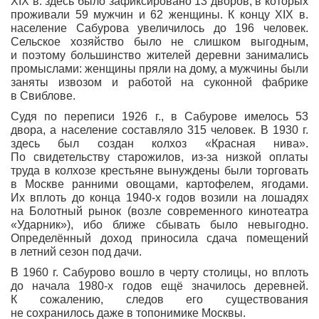
XIX в. здесь было зафиксировано 13 дворов, в которых
проживали 59 мужчин и 62 женщины. К концу XIX в.
население Сабурова увеличилось до 196 человек.
Сельское хозяйство было не слишком выгодным,
и поэтому большинство жителей деревни занимались
промыслами: женщины пряли на дому, а мужчины были
заняты извозом и работой на суконной фабрике
в Свиблове.
Судя по переписи 1926 г., в Сабурове имелось 53
двора, а население составляло 315 человек. В 1930 г.
здесь был создан колхоз «Красная нива».
По свидетельству старожилов, из-за низкой оплаты
труда в колхозе крестьяне вынуждены были торговать
в Москве ранними овощами, картофелем, ягодами.
Их вплоть до конца 1940-х годов возили на лошадях
на Болотный рынок (возле современного кинотеатра
«Ударник»), ибо ближе сбывать было невыгодно.
Определённый доход приносила сдача помещений
в летний сезон под дачи.
В 1960 г. Сабурово вошло в черту столицы, но вплоть
до начала 1980-х годов ещё значилось деревней.
К сожалению, следов его существования
не сохранилось даже в топонимике Москвы.