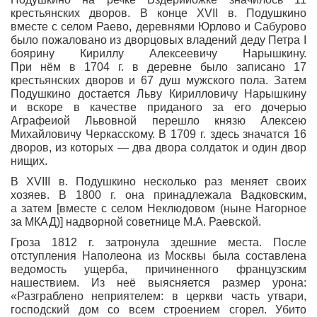
крестьянских дворов. В конце XVII в. Подушкино
вместе с селом Раево, деревнями Юрлово и Сабурово
было пожаловано из дворцовых владений деду Петра I
боярину Кириллу Алексеевичу Нарышкину.
При нём в 1704 г. в деревне было записано 17
крестьянских дворов и 67 душ мужского пола. Затем
Подушкино достается Льву Кирилловичу Нарышкину
и вскоре в качестве приданого за его дочерью
Аграфеиой Львовной перешло князю Алексею
Михайловичу Черкасскому. В 1709 г. здесь значатся 16
дворов, из которых — два двора солдаток и один двор
нищих.
В XVIII в. Подушкино несколько раз меняет своих
хозяев. В 1800 г. она принадлежала Вадковским,
а затем [вместе с селом Неклюдовом (ныне Нагорное
за МКАД)] надворной советнице М.А. Раевской.
Гроза 1812 г. затронула здешние места. После
отступления Наполеона из Москвы была составлена
ведомость ущерба, причиненного французским
нашествием. Из неё выясняется размер урона:
«Разграблено неприятелем: в церкви часть утвари,
господский дом со всем строением сгорел. Убито