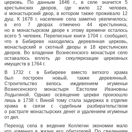
церковь. По данным 1646 г., в селе значится 5
крестьянских дворов, где жило 12 человек,
и монастырский двор, в котором также проживало 12
душ. К 1678 г. население села заметно увеличилось:
в его 7 дворах отмечено 44 крестьянина,
но в монастырском дворе к этому времени осталось
всего 5 человек. Переписные книги 1704 г. сообщают,
что в Бибиреве находились деревянная церковь,
монастырский и скотный дворы и 18 крестьянских
дворов. Во владении Вознесенского монастыря село
оставалось вплоть до секуляризации церковных
имуществ в 1764 г.
В 1732 г. в Бибиреве вместо ветхого храма
был построен новый, также деревянный.
Строительство велось иждивением игуменьи
Вознесенского монастыря Евстолии Ивановны
Лодыгиной. Однако освящение церкви произошло
лишь в 1738 г. Виной тому стала задержка в отделке
храма в связи с судебным разбирательством
о растрате монастырских денег и удалением игуменьи
от дел.
Переход села в ведение Коллегии экономии мало
что изменил в жизни его обитателей. По сведениям