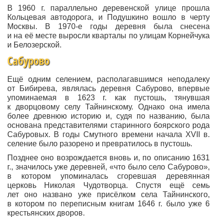
В 1960 г. параллельно деревенской улице прошла
Кольцевая автодорога, и Подушкино вошло в черту
Москвы. В 1970-е годы деревня была снесена
и на её месте выросли кварталы по улицам Корнейчука
и Белозерской.
Сабурово
Ещё одним селением, располагавшимся неподалеку
от Бибирева, являлась деревня Сабурово, впервые
упоминаемая в 1623 г. как пустошь, тянувшая
к дворцовому селу Тайнинскому. Однако она имела
более древнюю историю и, судя по названию, была
основана представителями старинного боярского рода
Сабуровых. В годы Смутного времени начала XVII в.
селение было разорено и превратилось в пустошь.
Позднее оно возрождается вновь и, по описанию 1631
г., значилось уже деревней, «что было село Сабурово»,
в котором упоминалась сгоревшая деревянная
церковь Николая Чудотворца. Спустя ещё семь
лет оно названо уже присёлком села Тайнинского,
в котором по переписным книгам 1646 г. было уже 6
крестьянских дворов.