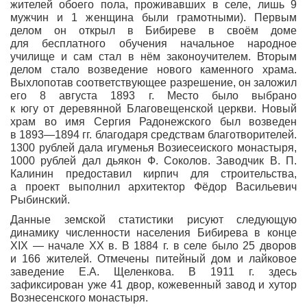
жителей обоего пола, проживавших в селе, лишь 9
мужчин и 1 женщина были грамотными). Первым
делом он открыл в Бибиреве в своём доме
для бесплатного обучения начальное народное
училище и сам стал в нём законоучителем. Вторым
делом стало возведение нового каменного храма.
Выхлопотав соответствующее разрешение, он заложил
его 8 августа 1893 г. Место было выбрано
к югу от деревянной Благовещенской церкви. Новый
храм во имя Сергия Радонежского был возведен
в 1893—1894 гг. благодаря средствам благотворителей.
1300 рублей дала игуменья Возиесеиского монастыря,
1000 рублей дал дьякон Ф. Соколов. Заводчик В. П.
Калинин предоставил кирпич для строительства,
а проект выполнил архитектор Фёдор Васильевич
Рыбинский.
Данные земской статистики рисуют следующую
динамику численности населения Бибирева в конце
XIX — начале XX в. В 1884 г. в селе было 25 дворов
и 166 жителей. Отмечены питейный дом и лайковое
заведение Е.А. Щеленкова. В 1911 г. здесь
зафиксирован уже 41 двор, кожевенный завод и хутор
Вознесенского монастыря.