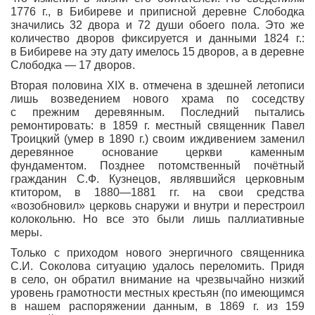
1776 г., в Бибиреве и приписной деревне Слободка
значились 32 двора и 72 души обоего пола. Это же
количество дворов фиксируется и данными 1824 г.:
в Бибиреве на эту дату имелось 15 дворов, а в деревне
Слободка — 17 дворов.
Вторая половина XIX в. отмечена в здешней летописи
лишь возведением нового храма по соседству
с прежним деревянным. Последний пытались
ремонтировать: в 1859 г. местный священник Павел
Троицкий (умер в 1890 г.) своим иждивением заменил
деревянное основание церкви каменным
фундаментом. Позднее потомственный почётный
гражданин С.Ф. Кузнецов, являвшийся церковным
ктитором, в 1880—1881 гг. на свои средства
«возобновил» церковь снаружи и внутри и перестроил
колокольню. Но все это были лишь паллиативные
меры.
Только с приходом нового энергичного священника
С.И. Соколова ситуацию удалось переломить. Придя
в село, он обратил внимание на чрезвычайно низкий
уровень грамотности местных крестьян (по имеющимся
в нашем распоряжении данным, в 1869 г. из 159