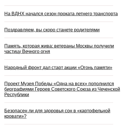
На ВДНХ начался сезон проката летнего транспорта
Поздравляем, вы скоро станете родителями
Память, которая жива: ветераны Москвы получили
частицу Вечного огня
Народный фронт дал старт акции «Огонь памяти»
Проект Музея Победы «Одна на всех» пополнился
биографиями Героев Советского Союза из Чеченской
Республики
Безопасен ли для здоровья сон в «картофельной
кровати»?