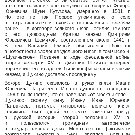
что своё название оно получило от боярина Фёдора
Юрьевича Щуки Кутузова, умершего в 1531 г.
Но это не так. Первое упоминание о селе
в сохранившихся источниках встречается столетием
ранее — в договоре великого князя Василия Темного
с его двоюродным братом князем Дмитрием
Юрьевичем Шемякой, составленном около 1441 г.
В нем Василий Темный обязывался
«блюсти
»
в целостности владения удельного князя, в том числе и
«Щукиньское
». Позднее, в ходе феодальной войны
второй четверти XV в. Дмитрий Шемяка потерпел
поражение, его владения были конфискованы великим
князем, и Щукино досталось последнему.
Вскоре Щукино оказалось в руках князя Ивана
Юрьевича Патрикеева. Из его духовного завещания
1498 г. выясняется, что он завещал
«от
Москвы село…
Щукино» своему сыну Ивану. Иван Юрьевич
Патрикеев, потомок литовского великого князя
Гедимина, был одной из самых заметных фигур
в русской истории второй половины XV в.
и пользовался громадным авторитетом
в государственных делах. Много лет он фактически
возглавлял Боярскую думу, являлся большим