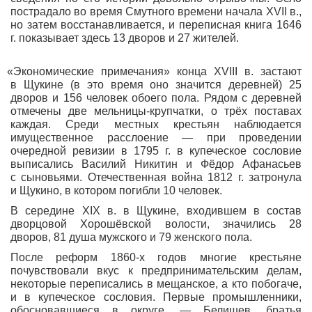
пострадало во время Смутного времени начала XVII в.,
но затем восстанавливается, и переписная книга 1646
г. показывает здесь 13 дворов и 27 жителей.
«Экономические
примечания» конца XVIII в. застают
в Щукине
(в
это время оно значится деревней) 25
дворов и 156 человек обоего пола. Рядом с деревней
отмечены две мельницы-крупчатки, о трёх поставах
каждая. Среди местных крестьян наблюдается
имущественное расслоение — при проведении
очередной ревизии в 1795 г. в купеческое сословие
выписались Василий Никитин и Фёдор Афанасьев
с сыновьями. Отечественная война 1812 г. затронула
и Щукино, в котором погибли 10 человек.
В середине XIX в. в Щукине, входившем в состав
дворцовой Хорошёвской волости, значились 28
дворов, 81 душа мужского и 79 женского пола.
После реформ 1860-х годов многие крестьяне
почувствовали вкус к предпринимательским делам,
некоторые переписались в мещанское, а кто побогаче,
и в купеческое сословия. Первые промышленники,
обосновавшиеся в округе, — Белишев, братья