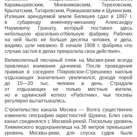
Карамышевским, Мневниковским, Тереховским,
Крылатским, Татаровским, Ромашковским и Щукинским.
Излишек арендуемой земли Белишев сдал в 1897 г.
в субаренду инженеру-механику Александру
Наумовичу Гранату, который поставил здесь
небольшую красильно-отбельную фабрику. Рабочих
на ней было не больше десятка человек, и дела,
видимо, шли неважно. В начале 1908 г. фабрика
«по
случаю застоя в делах прекратила свои действия».
Великолепный песчаный пляж на Москве-реке всегда
привлекал внимание дачников. После проведения
трамвая в соседнее Покровское-Стрешнево наплыв
отдыхающих значительно увеличился, доходя порой
до 15—20 тыс. человек в день. Страдали
от отдыхающих не только местные жители,
но и щукинский колхоз
«Работник
», чьи посевы
регулярно вытаптывались.
Строительство канала Москва — Волга существенно
изменило географию окрестностей Щукина. Близ села
канал соединялся с Москвой-рекой. Поскольку уровень
Химкинского водохранилища на 36 метров превышает
уровень Москвы-реки, для спуска судов были