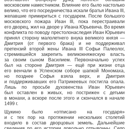
московским наместником. Влияние его было настолько
велико, что его посредничества искали братья Ивана III,
желавшие примириться с государем. После большого
московского пожара Иван III, пока перестраивали
его дворец, жил на дворе у Ивана Юрьевича. Во время
конфликта по поводу престолонаследия Иван Юрьевич
принял сторону малолетнего внука великого князя —
Дмитрия
(от
первого брака) и не поддерживал
претензий второй жены Ивана III Софьи Палеолог,
стремившейся закрепить великокняжескую власть
за своим сыном Василием. Первоначально успех
был на стороне Дмитрия — ещё при жизни отца
его венчали в Успенском соборе шапкой Мономаха,
но позднее Софья взяла верх, и Дмитрия
и поддерживавших его Патрикеевых постигла опала.
Лишь по просьбе духовенства Иван Юрьевич
был оставлен в живых, но пострижен с детьми
в монахи, а вскоре после этого и скончался в начале
1499 г.
Щукино было
«отписано
на государя»
и с тех пор на протяжении нескольких столетий
входило в состав дворцовых земель. Дальнейшие
сведения по его истории довольно отрывочны. Село