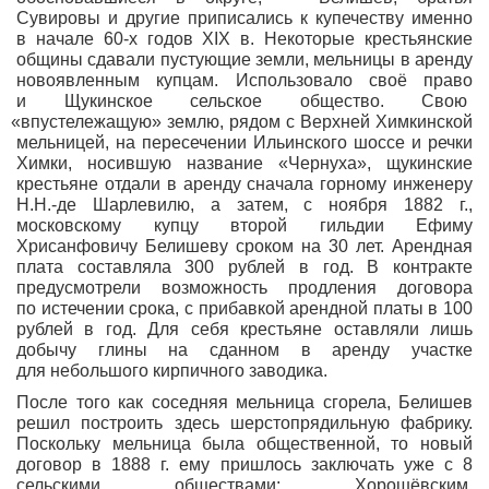
Сувировы и другие приписались к купечеству именно
в начале 60-х годов XIX в. Некоторые крестьянские
общины сдавали пустующие земли, мельницы в аренду
новоявленным купцам. Использовало своё право
и Щукинское сельское общество. Свою
«впустележащую
» землю, рядом с Верхней Химкинской
мельницей, на пересечении Ильинского шоссе и речки
Химки, носившую название
«Чернуха
», щукинские
крестьяне отдали в аренду сначала горному инженеру
Н.Н.-де Шарлевилю, а затем, с ноября 1882 г.,
московскому купцу второй гильдии Ефиму
Хрисанфовичу Белишеву сроком на 30 лет. Арендная
плата составляла 300 рублей в год. В контракте
предусмотрели возможность продления договора
по истечении срока, с прибавкой арендной платы в 100
рублей в год. Для себя крестьяне оставляли лишь
добычу глины на сданном в аренду участке
для небольшого кирпичного заводика.
После того как соседняя мельница сгорела, Белишев
решил построить здесь шерстопрядильную фабрику.
Поскольку мельница была общественной, то новый
договор в 1888 г. ему пришлось заключать уже с 8
сельскими обществами: Хорошёвским,