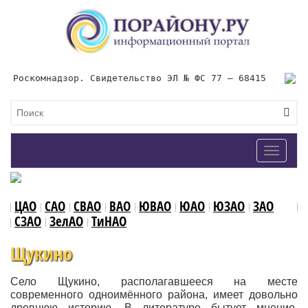
Роскомнадзор. Свидетельство ЭЛ № ФС 77 – 68415
Toggle
navigat
ЦАО
САО
СВАО
ВАО
ЮВАО
ЮАО
ЮЗАО
ЗАО
СЗАО
ЗелАО
ТиНАО
Щукино
Село Щукино, располагавшееся на месте
современного одноимённого района, имеет довольно
древнюю историю. В литературе бытует мнение,