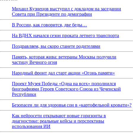
Михаил Кузнецов выступил с докладом на заседании
Совета при Президенте по демографии
В России, как говорится, две беды…
На ВДНХ начался сезон проката летнего транспорта
Поздравляем, вы скоро станете родителями
Память, которая жива: ветераны Москвы получили
частицу Вечного огня
Народный фронт дал старт акции «Огонь памяти»
Проект Музея Победы «Одна на всех» пополнился
биографиями Героев Советского Союза из Чеченской
Республики
Безопасен ли для здоровья сон в «картофельной кровати»?
Как нейросети открывают новые горизонты в
диагностике: реальные кейсы и перспективы
использования ИИ