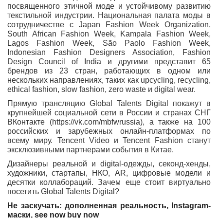
посвященного этичной моде и устойчивому развитию
текстильной индустрии. Национальная палата моды в
сотрудничестве с Japan Fashion Week Organization,
South African Fashion Week, Kampala Fashion Week,
Lagos Fashion Week, São Paolo Fashion Week,
Indonesian Fashion Designers Association, Fashion
Design Council of India и другими представит 65
брендов из 23 стран, работающих в одном или
нескольких направлениях, таких как upcycling, recycling,
ethical fashion, slow fashion, zero waste и digital wear.
Прямую трансляцию Global Talents Digital покажут в
крупнейшей социальной сети в России и странах СНГ
ВКонтакте (https://vk.com/mbfwrussia
),
а также на 100
российских и зарубежных онлайн-платформах по
всему миру. Tencent Video и Tencent Fashion станут
эксклюзивными партнерами события в Китае.
Дизайнеры реальной и digital-одежды, секонд-хенды,
художники, стартапы, НКО, AR, цифровые модели и
десятки коллабораций. Зачем еще стоит виртуально
посетить Global Talents Digital?
Не заскучать: дополненная реальность,
I
nstagram-
маски, see now buy now