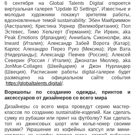
6 сентября на Global Talents Digital откроется
виртуальная галерея "Update ID Settings". Известные и
молодые художники покажут зрителям работы,
вдохновленные темой
sustainability:
Эбен МакКриммон
(Австралия); Кристина Уорнер (Великобритания); Пол
Эстевес, Тимо Хельгерт (Германия); Ли Ирвин, aka
Peak Emotions (Ирландия); Аннибаль Сиконолфи, aka
Inward (Италия); Александр Забей Ворота (Катар);
Карлос Алехандро Перез Руиз (Мексика); Ири Вата
(Нидерланды); Александр Певчев (Россия); Алексей
Северин (Россия / Италия); Джонатан Мюллер, aka
JonMue-Collages (Швейцария) и Джон Нурландер
(Швеция). Расписание работы digital-галереи будет
размещено на официальном сайте события
https://globaltalents.digital/
.
Воркшопы по созданию одежды, принтов и
аксессуаров от дизайнеров со всего мира
Дизайнеры со всего мира проведут серию мастер-
классов по созданию sustainable-изделий. Как сделать
сумку из рубашки или принт на футболку? Как сделать
топ из джинсовых шорт или колье-чокер своими
руками? Украшение из кофейных капсул или мини-