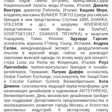
глава Vogue Talents (Италия), бренд-амбассадор
Национальной палаты моды Италии, Италия;
Данило
Вентури
, директор Polimoda, Италия;
Кацума Мори
,
владелец магазина BUNKER TOKYO (среди российских
брендов в нем представлены Спутник 1985, SVARKA,
VOLCHOK и др.) и шоурума RIVERHEAD
(представлены такие бренды, как Sowhat?,
SOVETSKY1917, SSANAYA TRYAPKA) в квартале
Харадзюку, Токио, Япония;
Эдуардо Гарсия
,
основатель журнала F*cking Young, Испания;
Андреа
Селви
, международный эксперт с двадцатилетним
опытом в мужской моде, сейчас он руководит
закупками мужской одежды по всему миру для концепт-
стора Luisa via Roma во Флоренции, Италия;
Роуз
Лангенбейн
, fashion-консультант брендов и онлайн-
ритейлеров, Германия;
Патрик Даффи
, основатель
Global Fashion Exchange, сооснователь the SwapChain
и Circular Fashion Summit, Великобритания;
Кэти
Домини
, сооснователь ведущей digital-платформы для
начинающих дизайнеров и художников ARTSTHREAD,
Великобритания. День московских дизайнеров пройдет
при поддержке Департамента предпринимательства и
инновационного развития города Москвы и Агентства
креативных индустрий. К экспертному совету