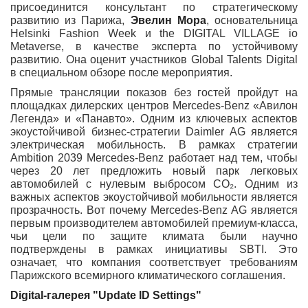
присоединится консультант по стратегическому
развитию из Парижа,
Эвелин Мора
, основательница
Helsinki Fashion Week и the DIGITAL VILLAGE io
Metaverse, в качестве эксперта по устойчивому
развитию. Она оценит участников Global Talents Digital
в специальном обзоре после мероприятия.
Прямые трансляции показов без гостей пройдут на
площадках дилерских центров Mercedes-Benz «Авилон
Легенда» и «Панавто». Одним из ключевых аспектов
экоустойчивой бизнес-стратегии Daimler AG является
электрическая мобильность. В рамках стратегии
Ambition 2039 Mercedes-Benz работает над тем, чтобы
через 20 лет предложить новый парк легковых
автомобилей с нулевым выбросом CO₂. Одним из
важных аспектов экоустойчивой мобильности является
прозрачность. Вот почему Mercedes-Benz AG является
первым производителем автомобилей премиум-класса,
чьи цели по защите климата были научно
подтверждены в рамках инициативы SBTI. Это
означает, что компания соответствует требованиям
Парижского всемирного климатического соглашения.
Digital-
галерея
"Update ID Settings"