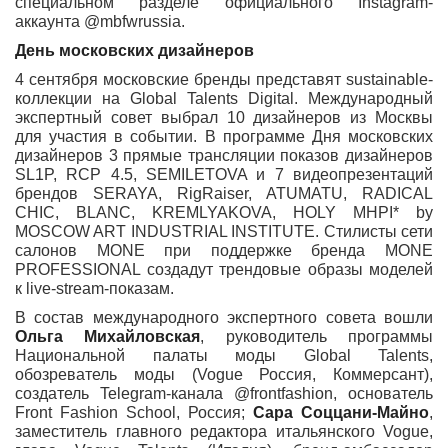
специальном разделе официального Instagram-
аккаунта @mbfwrussia.
День московских дизайнеров
4 сентября московские бренды представят sustainable-
коллекции на Global Talents Digital. Международный
экспертный совет выбрал 10 дизайнеров из Москвы
для участия в событии. В программе Дня московских
дизайнеров 3 прямые трансляции показов дизайнеров
SL1P, RCP 4.5, SEMILETOVA и 7 видеопрезентаций
брендов SERAYA, RigRaiser, ATUMATU, RADICAL
CHIC, BLANC, KREMLYAKOVA, HOLY MHPI* by
MOSCOW ART INDUSTRIAL INSTITUTE. Стилисты сети
салонов MONE при поддержке бренда MONE
PROFESSIONAL создадут трендовые образы моделей
к live-stream-показам.
В состав международного экспертного совета вошли
Ольга Михайловская
, руководитель программы
Национальной палаты моды Global Talents,
обозреватель моды (Vogue Россия, Коммерсант),
создатель Telegram-канала @frontfashion, основатель
Front Fashion School, Россия;
Сара Соццани-Майно
,
заместитель главного редактора итальянского Vogue,