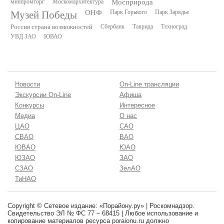
минпромторг
Москомархитектура
Мосприрода
Музей Победы
ОНФ
Парк Горького
Парк Зарядье
Россия страна возможностей
Сбербанк
Таврида
Техноград
УВД ЗАО
ЮВАО
Новости
On-Line трансляции
Экскурсии On-Line
Афиша
Конкурсы
Интересное
Медиа
О нас
ЦАО
САО
СВАО
ВАО
ЮВАО
ЮАО
ЮЗАО
ЗАО
СЗАО
ЗелАО
ТиНАО
Copyright © Сетевое издание: «Порайону.ру» | Роскомнадзор.
Свидетельство ЭЛ № ФС 77 – 68415 | Любое использование и
копирование материалов ресурса poraionu.ru должно