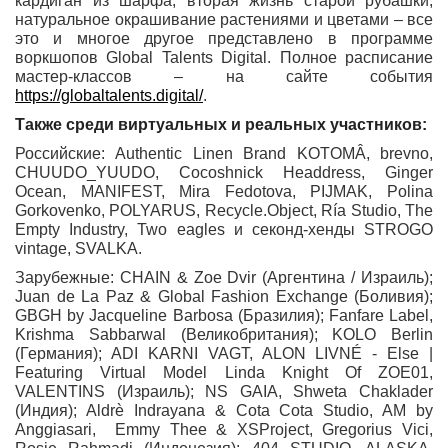
кардиган из шарфа; вторая жизнь старой рубашки;
натуральное окрашивание растениями и цветами – все
это и многое другое представлено в программе
воркшопов Global Talents Digital. Полное расписание
мастер-классов – на сайте события
https://globaltalents.digital/
.
Также среди виртуальных и реальных участников:
Российские: Authentic Linen Brand KOTOMÂ, brevno,
СHUUDO_YUUDO, Cocoshnick Headdress, Ginger
Ocean, MANIFEST, Mira Fedotova, PIJMAK, Polina
Gorkovenko, POLYARUS, Recycle.Object, Ría Studio, The
Empty Industry, Two eagles и секонд-хенды STROGO
vintage, SVALKA.
Зарубежные: CHAIN & Zoe Dvir (Аргентина / Израиль);
Juan de La Paz & Global Fashion Exchange (Боливия);
GBGH by Jacqueline Barbosa (Бразилия); Fanfare Label,
Krishma Sabbarwal (Великобритания); KOLO Berlin
(Германия); ADI KARNI VAGT, ALON LIVNÉ - Else |
Featuring Virtual Model Linda Knight Of ZOE01,
VALENTINS (Израиль); NS GAIA, Shweta Chaklader
(Индия); Aldrè Indrayana & Cota Cota Studio, AM by
Anggiasari, Emmy Thee & XSProject, Gregorius Vici,