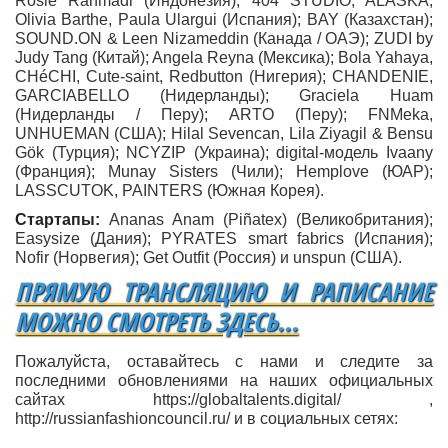
Rosie Rahmadi (Индонезия); 404 STUDIO, ALASKA,
Olivia Barthe, Paula Ulargui (Испания); BAY (Казахстан);
SOUND.ON & Leen Nizameddin (Канада / ОАЭ); ZUDI by
Judy Tang (Китай); Angela Reyna (Мексика); Bola Yahaya,
CHéCHI, Cute-saint, Redbutton (Нигерия); CHANDENIE,
GARCIABELLO (Нидерланды); Graciela Huam
(Нидерланды / Перу); ARTO (Перу); FNMeka,
UNHUEMAN (США); Hilal Sevencan, Lila Ziyagil & Bensu
Gök (Турция); NCYZIP (Украина); digital-модель Ivaany
(Франция); Munay Sisters (Чили); Hemplove (ЮАР);
LASSCUTOK, PAINTERS (Южная Корея).
Стартапы:
Ananas Anam (Piñatex) (Великобритания);
Easysize (Дания); PYRATES smart fabrics (Испания);
Nofir (Норвегия); Get Outfit (Россия) и unspun (США).
ПРЯМУЮ ТРАНСЛЯЦИЮ И РАПИСАНИЕ
МОЖНО СМОТРЕТЬ ЗДЕСЬ...
Пожалуйста, оставайтесь с нами и следите за
последними обновлениями на наших официальных
сайтах https://globaltalents.digital/
,
http://russianfashioncouncil.ru/ и в социальных сетях: