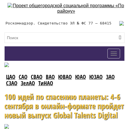
Роскомнадзор. Свидетельство ЭЛ № ФС 77 – 68415
Toggle
navigat
ЦАО
САО
СВАО
ВАО
ЮВАО
ЮАО
ЮЗАО
ЗАО
СЗАО
ЗелАО
ТиНАО
100 идей по спасению планеты: 4-6
сентября в онлайн-формате пройдет
новый выпуск Global Talents Digital