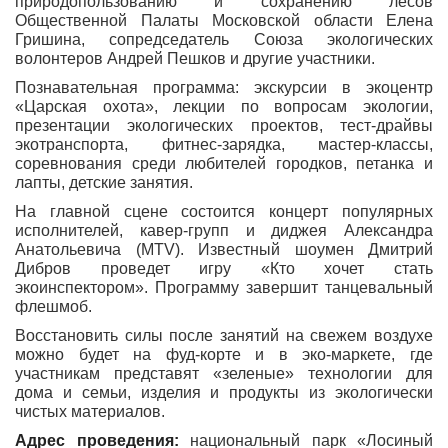
природопользованию и сохранению лесов
Общественной Палаты Московской области Елена
Гришина, сопредседатель Союза экологических
волонтеров Андрей Пешков и другие участники.
Познавательная программа: экскурсии в экоцентр
«Царская охота», лекции по вопросам экологии,
презентации экологических проектов, тест-драйвы
экотранспорта, фитнес-зарядка, мастер-классы,
соревнования среди любителей городков, петанка и
лапты, детские занятия.
На главной сцене состоится концерт популярных
исполнителей, кавер-групп и диджея Александра
Анатольевича (MTV). Известный шоумен Дмитрий
Дибров проведет игру «Кто хочет стать
экоинспектором». Программу завершит танцевальный
флешмоб.
Восстановить силы после занятий на свежем воздухе
можно будет на фуд-корте и в эко-маркете, где
участникам представят «зеленые» технологии для
дома и семьи, изделия и продукты из экологически
чистых материалов.
Адрес проведения:
национальный парк «Лосиный