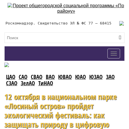
Роскомнадзор. Свидетельство ЭЛ № ФС 77 – 68415
Toggle
navigat
ЦАО
САО
СВАО
ВАО
ЮВАО
ЮАО
ЮЗАО
ЗАО
СЗАО
ЗелАО
ТиНАО
12 октября в национальном парке
«Лосиный остров» пройдет
экологический фестиваль: как
защищать природу в цифровую