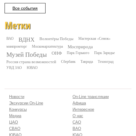
Все события
Метки
ВДНХ
ВАО
Волонтёры Победы
Мастерская «Сенеж»
минпромторг
Москомархитектура
Мосприрода
Музей Победы
ОНФ
Парк Горького
Парк Зарядье
Россия страна возможностей
Сбербанк
Таврида
Техноград
УВД ЗАО
ЮВАО
Новости
On-Line трансляции
Экскурсии On-Line
Афиша
Конкурсы
Интересное
Медиа
О нас
ЦАО
САО
СВАО
ВАО
ЮВАО
ЮАО