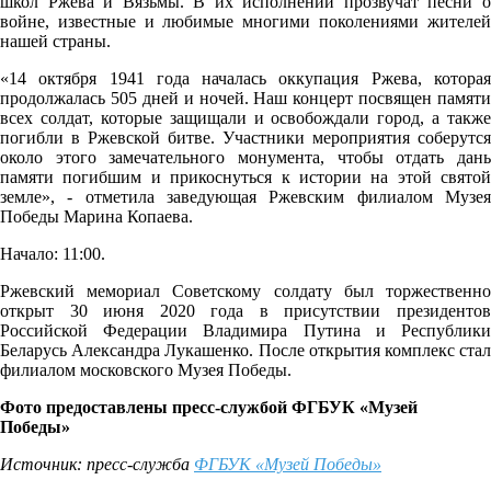
школ Ржева и Вязьмы. В их исполнении прозвучат песни о
войне, известные и любимые многими поколениями жителей
нашей страны.
«14 октября 1941 года началась оккупация Ржева, которая
продолжалась 505 дней и ночей. Наш концерт посвящен памяти
всех солдат, которые защищали и освобождали город, а также
погибли в Ржевской битве. Участники мероприятия соберутся
около этого замечательного монумента, чтобы отдать дань
памяти погибшим и прикоснуться к истории на этой святой
земле», - отметила заведующая Ржевским филиалом Музея
Победы Марина Копаева.
Начало: 11:00.
Ржевский мемориал Советскому солдату был торжественно
открыт 30 июня 2020 года в присутствии президентов
Российской Федерации Владимира Путина и Республики
Беларусь Александра Лукашенко. После открытия комплекс стал
филиалом московского Музея Победы.
Фото предоставлены пресс
-службой
ФГБУК «Музей
Победы»
Источник: пресс-служба
ФГБУК «Музей Победы»