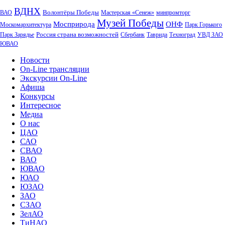
ВДНХ
Волонтёры Победы
ВАО
Мастерская «Сенеж»
минпромторг
Музей Победы
Мосприрода
ОНФ
Москомархитектура
Парк Горького
Россия страна возможностей
Парк Зарядье
Сбербанк
Таврида
Техноград
УВД ЗАО
ЮВАО
Новости
On-Line трансляции
Экскурсии On-Line
Афиша
Конкурсы
Интересное
Медиа
О нас
ЦАО
САО
СВАО
ВАО
ЮВАО
ЮАО
ЮЗАО
ЗАО
СЗАО
ЗелАО
ТиНАО