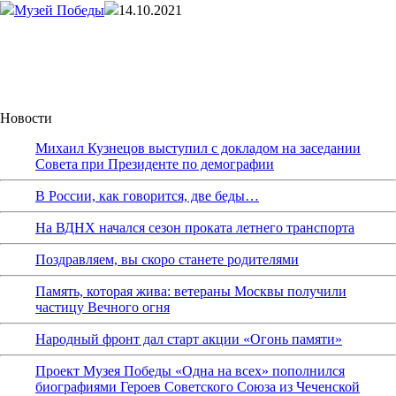
Музей Победы
14.10.2021
Новости
Михаил Кузнецов выступил с докладом на заседании
Совета при Президенте по демографии
В России, как говорится, две беды…
На ВДНХ начался сезон проката летнего транспорта
Поздравляем, вы скоро станете родителями
Память, которая жива: ветераны Москвы получили
частицу Вечного огня
Народный фронт дал старт акции «Огонь памяти»
Проект Музея Победы «Одна на всех» пополнился
биографиями Героев Советского Союза из Чеченской