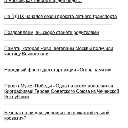
В России, как говорится, две беды…
На ВДНХ начался сезон проката летнего транспорта
Поздравляем, вы скоро станете родителями
Память, которая жива: ветераны Москвы получили
частицу Вечного огня
Народный фронт дал старт акции «Огонь памяти»
Проект Музея Победы «Одна на всех» пополнился
биографиями Героев Советского Союза из Чеченской
Республики
Безопасен ли для здоровья сон в «картофельной
кровати»?