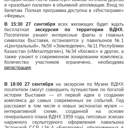
и «разобьют палатки» в объемной аппликации. Вход по
билетам. Полная программа доступна в «Инстаграме
»
«Фермы».
В 15:30
27 сентября
всех желающих будет ждать
бесплатная
экскурсия по территории ВДНХ.
Посетители узнают интересные факты о главных
символах Выставки, остановятся у павильонов №1
«Центральный», №58 «Земледелие», №11 Республики
Казахстан («Металлургия»), №34 «Космос» и других, а
также узнают о современном зонировании комплекса.
Количество участников ограничено, необходима
регистрация
.
В 18:00 27 сентября
на экскурсии по Музею ВДНХ
посетители смогут совершить путешествие по богатой
истории Выставки — от первой идеи о создании
комплекса до самых современных ее событий. Гид
расскажет в том числе о новых экспонатах музея —
интерактивной схеме, созданной на основе
генерального плана ВДНХ 1959 года, гипсовых эскизах
наружного скульптурного оформления павильона
Эстонской ССР (№4 «Биология»), обнаруженных в