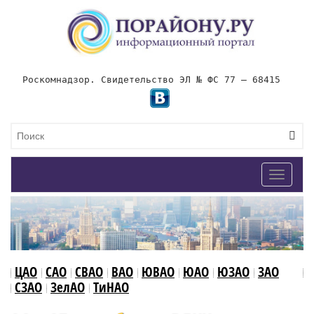
Роскомнадзор. Свидетельство ЭЛ № ФС 77 – 68415
Toggle
navigat
ЦАО
САО
СВАО
ВАО
ЮВАО
ЮАО
ЮЗАО
ЗАО
СЗАО
ЗелАО
ТиНАО