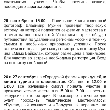
«наземном» туризме. Чтобы посетить лекцию,
необходимо
зарегистрироваться
.
26 сентября в 15:00
в Павильоне Книги известный
фотограф Владимир Мух-ин проведет творческую
встречу, на которой поделится секретами мастерства и
ответит на вопросы гостей. Участники встречи обсудят
путешествия по удаленным регионам России и технику
съемки в необычных природных условиях. После
встречи все желающие смогут осмотреть выставку Мух-
ина «Мимо Байкала», которая размещена в павильоне.
Для участия во встрече необходима
регистрация
. Вход
на выставку свободный.
26 и 27 сентября
на «Городской ферме» пройдут
«Дни
юного туриста и следопыта».
Оба дня
в 12:00 и
14:00
все желающие смогут принять участие в
приключенческом квесте, а
в 15:00 и 17:00
— посетить
экскурсии по территории. В оранжерее в течение дня
будут проходить тематические мастер-классы:
«Путеводный компас» и «Полуденный перевал», на
которых юные гости смастерят компас из спила дерева