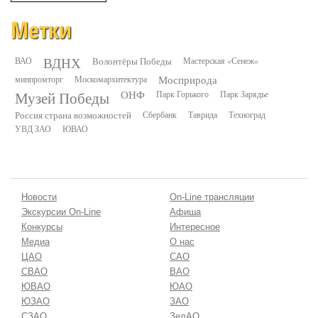
Метки
ВДНХ
ВАО
Волонтёры Победы
Мастерская «Сенеж»
минпромторг
Москомархитектура
Мосприрода
Музей Победы
ОНФ
Парк Горького
Парк Зарядье
Россия страна возможностей
Сбербанк
Таврида
Техноград
УВД ЗАО
ЮВАО
Новости
On-Line трансляции
Экскурсии On-Line
Афиша
Конкурсы
Интересное
Медиа
О нас
ЦАО
САО
СВАО
ВАО
ЮВАО
ЮАО
ЮЗАО
ЗАО
СЗАО
ЗелАО