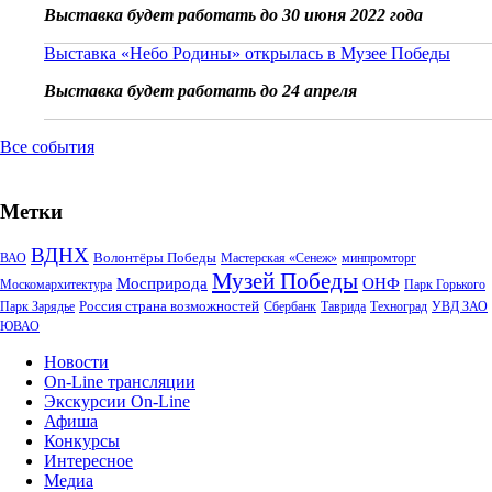
Выставка будет работать до 30 июня 2022 года
Выставка «Небо Родины» открылась в Музее Победы
Выставка будет работать до 24 апреля
Все события
Метки
ВДНХ
Волонтёры Победы
ВАО
Мастерская «Сенеж»
минпромторг
Музей Победы
Мосприрода
ОНФ
Москомархитектура
Парк Горького
Россия страна возможностей
Парк Зарядье
Сбербанк
Таврида
Техноград
УВД ЗАО
ЮВАО
Новости
On-Line трансляции
Экскурсии On-Line
Афиша
Конкурсы
Интересное
Медиа