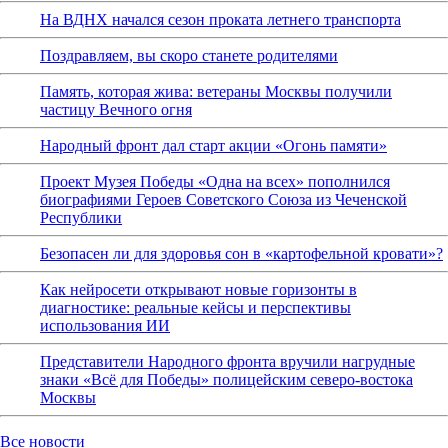
На ВДНХ начался сезон проката летнего транспорта
Поздравляем, вы скоро станете родителями
Память, которая жива: ветераны Москвы получили
частицу Вечного огня
Народный фронт дал старт акции «Огонь памяти»
Проект Музея Победы «Одна на всех» пополнился
биографиями Героев Советского Союза из Чеченской
Республики
Безопасен ли для здоровья сон в «картофельной кровати»?
Как нейросети открывают новые горизонты в
диагностике: реальные кейсы и перспективы
использования ИИ
Представители Народного фронта вручили нагрудные
знаки «Всё для Победы» полицейским северо-востока
Москвы
Все новости