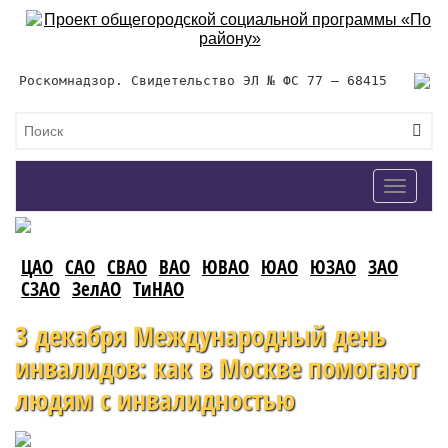
Роскомнадзор. Свидетельство ЭЛ № ФС 77 – 68415
Toggle
navigat
ЦАО
САО
СВАО
ВАО
ЮВАО
ЮАО
ЮЗАО
ЗАО
СЗАО
ЗелАО
ТиНАО
3 декабря Международный день
инвалидов: как в Москве помогают
людям с инвалидностью