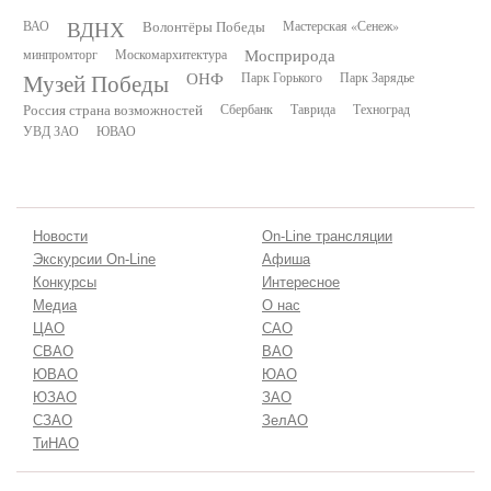
ВДНХ
ВАО
Волонтёры Победы
Мастерская «Сенеж»
минпромторг
Москомархитектура
Мосприрода
Музей Победы
ОНФ
Парк Горького
Парк Зарядье
Россия страна возможностей
Сбербанк
Таврида
Техноград
УВД ЗАО
ЮВАО
Новости
On-Line трансляции
Экскурсии On-Line
Афиша
Конкурсы
Интересное
Медиа
О нас
ЦАО
САО
СВАО
ВАО
ЮВАО
ЮАО
ЮЗАО
ЗАО
СЗАО
ЗелАО
ТиНАО