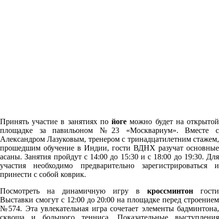
Принять участие в занятиях по
йоге
можно будет на открыто
площадке за павильоном №23 «Москвариум». Вместе с
Александром Лазуковым, тренером с тринадцатилетним стажем,
прошедшим обучение в Индии, гости ВДНХ разучат основные
асаны. Занятия пройдут с 14:00 до 15:30 и с 18:00 до 19:30. Для
участия необходимо предварительно зарегистр
ироваться
и
принести с собой коврик.
Посмотреть на динамичную игру в
кроссминтон
гости
Выставки смогут с 12:00 до 20:00 на площадке перед строением
№574. Эта увлекательная игра сочетает элементы бадминтона,
сквоша и большого тенниса. Показательные выступления