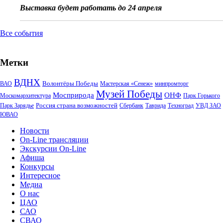
Выставка будет работать до 24 апреля
Все события
Метки
ВДНХ
Волонтёры Победы
ВАО
Мастерская «Сенеж»
минпромторг
Музей Победы
Мосприрода
ОНФ
Москомархитектура
Парк Горького
Россия страна возможностей
Парк Зарядье
Сбербанк
Таврида
Техноград
УВД ЗАО
ЮВАО
Новости
On-Line трансляции
Экскурсии On-Line
Афиша
Конкурсы
Интересное
Медиа
О нас
ЦАО
САО
СВАО