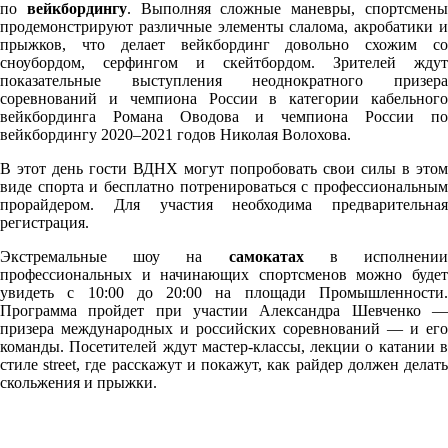
по
вейкбордингу
. Выполняя сложные маневры, спортсмен
продемонстрируют различные элементы слалома, акробатики и
прыжков, что делает вейкбординг довольно схожим со
сноубордом, серфингом и скейтбордом. Зрителей ждут
показательные выступления неоднократного призера
соревнований и чемпиона России в категории кабельного
вейкбординга Романа Оводова и чемпиона России по
вейкбордингу 2020–2021 годов Николая Волохова.
В этот день гости ВДНХ могут попробовать свои силы в этом
виде спорта и бесплатно потренироваться с профессиональным
прорайдером. Для участия необходима предварительная
регистрация.
Экстремальные шоу на
самокатах
в исполнени
профессиональных и начинающих спортсменов можно будет
увидеть с 10:00 до 20:00 на площади Промышленности.
Программа пройдет при участии Александра Шевченко —
призера международных и российских соревнований — и его
команды. Посетителей ждут мастер-классы, лекции о катании в
стиле street, где расскажут и покажут, как райдер должен делать
скольжения и прыжки.