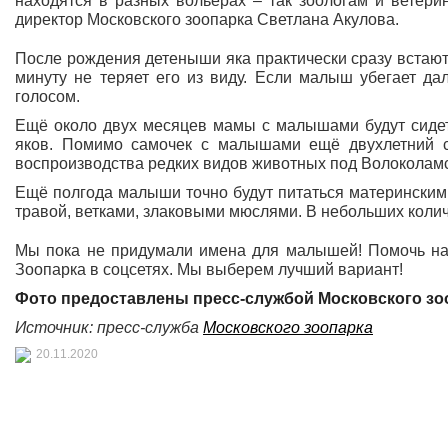
находятся в разных вольерах – так зоологам и ветер
директор Московского зоопарка Светлана Акулова.
После рождения детеныши яка практически сразу встают 
минуту не теряет его из виду. Если малыш убегает да
голосом.
Ещё около двух месяцев мамы с малышами будут сидеть
яков. Помимо самочек с малышами ещё двухлетний 
воспроизводства редких видов животных под Волоколам
Ещё полгода малыши точно будут питаться материнским
травой, ветками, злаковыми мюслями. В небольших колич
Мы пока не придумали имена для малышей! Помочь нам
Зоопарка в соцсетях. Мы выберем лучший вариант!
Фото предоставлены
пресс-службой
Московского зо
Источник: пресс-служба
Московского зоопарка
20.11.2020