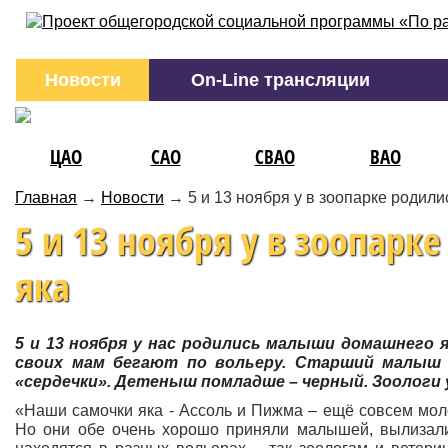
Новости
On-Line трансляции
ЦАО
САО
СВАО
ВАО
Главная
→
Новости
→
5 и 13 ноября у в зоопарке роди
5 и 13 ноября у в зоопар
яка
5 и 13 ноября у нас родились малыши домашнего 
своих мам бегают по вольеру. Старший малыш –
«сердечки». Детеныш помладше – черный. Зоологи у
«Наши самочки яка - Ассоль и Пижма – ещё совсем мол
Но они обе очень хорошо приняли малышей, вылизали