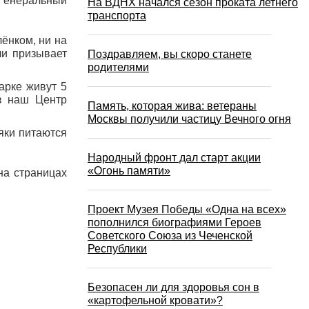
 Генеральный
На ВДНХ начался сезон проката летнего
транспорта
лёнком, ни на
ли призывает
Поздравляем, вы скоро станете
родителями
арке живут 5
в наш Центр
Память, которая жива: ветераны
Москвы получили частицу Вечного огня
яки питаются
Народный фронт дал старт акции
«Огонь памяти»
на страницах
Проект Музея Победы «Одна на всех»
пополнился биографиями Героев
Советского Союза из Чеченской
Республики
Безопасен ли для здоровья сон в
«картофельной кровати»?