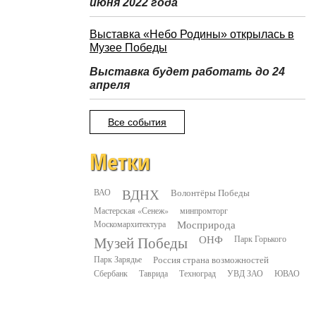
июня 2022 года
Выставка «Небо Родины» открылась в
Музее Победы
Выставка будет работать до 24
апреля
Все события
Метки
ВДНХ
ВАО
Волонтёры Победы
Мастерская «Сенеж»
минпромторг
Москомархитектура
Мосприрода
Музей Победы
ОНФ
Парк Горького
Парк Зарядье
Россия страна возможностей
Сбербанк
Таврида
Техноград
УВД ЗАО
ЮВАО