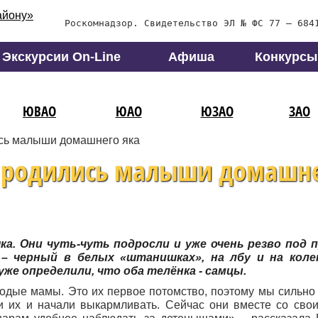
Роскомнадзор. Свидетельство ЭЛ № ФС 77 – 684
Экскурсии On-Line
Афиша
Конкурсы
ЮВАО
ЮАО
ЮЗАО
ЗАО
лись малыши домашнего яка
ке родились малыши домашн
яка. Они чуть-чуть подросли и уже очень резво под
 черный в белых «штанишках», на лбу и на колен
же определили, что оба телёнка - самцы.
одые мамы. Это их первое потомство, поэтому мы сильно
 их и начали выкармливать. Сейчас они вместе со сво