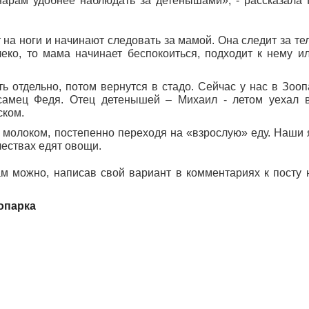
инарам удобнее наблюдать за детенышами», - рассказала
на ноги и начинают следовать за мамой. Она следит за те
леко, то мама начинает беспокоиться, подходит к нему и
 отдельно, потом вернутся в стадо. Сейчас у нас в Зооп
самец Федя. Отец детенышей – Михаил - летом уехал 
ском.
 молоком, постепенно переходя на «взрослую» еду. Наши 
ествах едят овощи.
 можно, написав свой вариант в комментариях к посту 
опарка