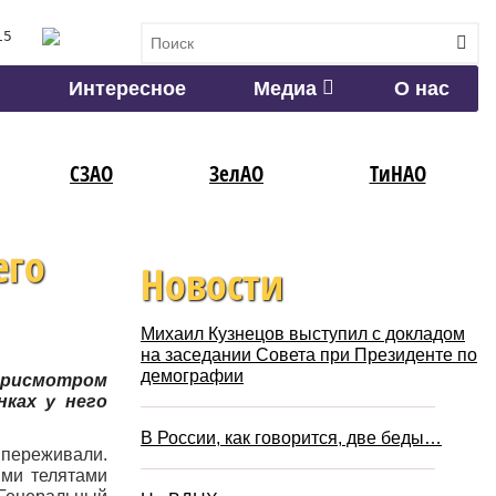
15
Интересное
Медиа
О нас
СЗАО
ЗелАО
ТиНАО
его
Новости
Михаил Кузнецов выступил с докладом
на заседании Совета при Президенте по
демографии
 присмотром
ках у него
В России, как говорится, две беды…
 переживали.
ими телятами