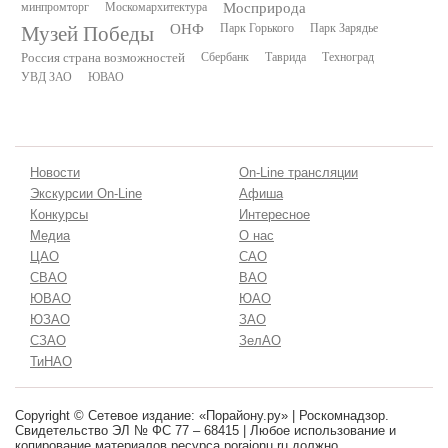
минпромторг
Москомархитектура
Мосприрода
Музей Победы
ОНФ
Парк Горького
Парк Зарядье
Россия страна возможностей
Сбербанк
Таврида
Техноград
УВД ЗАО
ЮВАО
Новости
On-Line трансляции
Экскурсии On-Line
Афиша
Конкурсы
Интересное
Медиа
О нас
ЦАО
САО
СВАО
ВАО
ЮВАО
ЮАО
ЮЗАО
ЗАО
СЗАО
ЗелАО
ТиНАО
Copyright © Сетевое издание: «Порайону.ру» | Роскомнадзор.
Свидетельство ЭЛ № ФС 77 – 68415 | Любое использование и
копирование материалов ресурса poraionu.ru должно