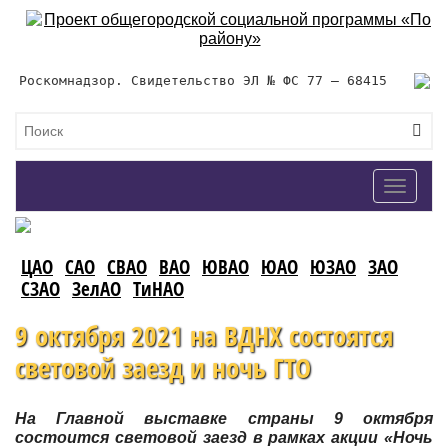
Роскомнадзор. Свидетельство ЭЛ № ФС 77 – 68415
Toggle
navigat
ЦАО
САО
СВАО
ВАО
ЮВАО
ЮАО
ЮЗАО
ЗАО
СЗАО
ЗелАО
ТиНАО
9 октября 2021 на ВДНХ состоятся
световой заезд и ночь ГТО
На Главной выставке страны 9 октября
состоится световой заезд в рамках акции «Ночь