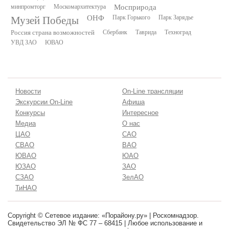
минпромторг
Москомархитектура
Мосприрода
Музей Победы
ОНФ
Парк Горького
Парк Зарядье
Россия страна возможностей
Сбербанк
Таврида
Техноград
УВД ЗАО
ЮВАО
Новости
On-Line трансляции
Экскурсии On-Line
Афиша
Конкурсы
Интересное
Медиа
О нас
ЦАО
САО
СВАО
ВАО
ЮВАО
ЮАО
ЮЗАО
ЗАО
СЗАО
ЗелАО
ТиНАО
Copyright © Сетевое издание: «Порайону.ру» | Роскомнадзор.
Свидетельство ЭЛ № ФС 77 – 68415 | Любое использование и