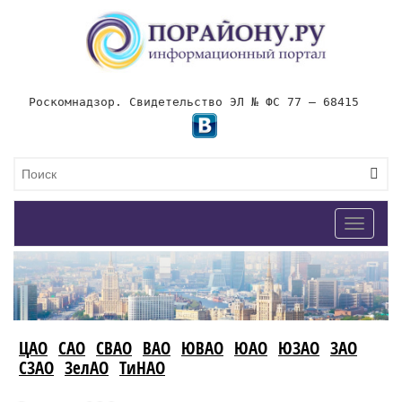
Роскомнадзор. Свидетельство ЭЛ № ФС 77 – 68415
Toggle
navigat
ЦАО
САО
СВАО
ВАО
ЮВАО
ЮАО
ЮЗАО
ЗАО
СЗАО
ЗелАО
ТиНАО