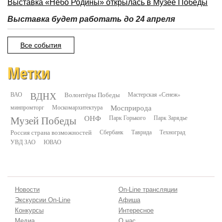
Выставка «Небо Родины» открылась в Музее Победы
Выставка будет работать до 24 апреля
Все события
Метки
ВДНХ
ВАО
Волонтёры Победы
Мастерская «Сенеж»
минпромторг
Москомархитектура
Мосприрода
Музей Победы
ОНФ
Парк Горького
Парк Зарядье
Россия страна возможностей
Сбербанк
Таврида
Техноград
УВД ЗАО
ЮВАО
Новости
On-Line трансляции
Экскурсии On-Line
Афиша
Конкурсы
Интересное
Медиа
О нас