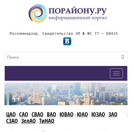
Роскомнадзор. Свидетельство ЭЛ № ФС 77 – 68415
Toggle
navigat
ЦАО
САО
СВАО
ВАО
ЮВАО
ЮАО
ЮЗАО
ЗАО
СЗАО
ЗелАО
ТиНАО