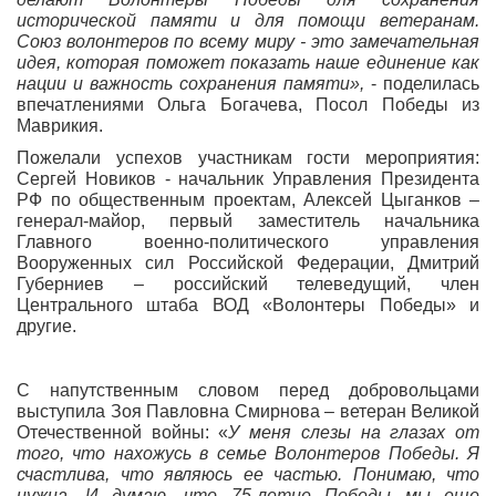
исторической памяти и для помощи ветеранам.
Союз волонтеров по всему миру - это замечательная
идея, которая поможет показать наше единение как
нации и важность сохранения памяти»,
- поделилась
впечатлениями Ольга Богачева, Посол Победы из
Маврикия.
Пожелали успехов участникам гости мероприятия:
Сергей Новиков - начальник Управления Президента
РФ по общественным проектам, Алексей Цыганков –
генерал-майор, первый заместитель начальника
Главного военно-политического управления
Вооруженных сил Российской Федерации, Дмитрий
Губерниев – российский телеведущий, член
Центрального штаба ВОД «Волонтеры Победы» и
другие.
С напутственным словом перед добровольцами
выступила Зоя Павловна Смирнова – ветеран Великой
Отечественной войны: «
У меня слезы на глазах от
того, что нахожусь в семье Волонтеров Победы. Я
счастлива, что являюсь ее частью. Понимаю, что
нужна. И думаю, что 75-летие Победы мы еще