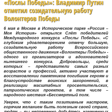
«Послы Победы»: Владимир Путин
отметил созидательную работу
Волонтеров Победы
6 мая в Москве в Историческом парке «Россия –
Моя История» открылся Слёт победителей
Международного конкурса «Послы Победы». «С
глубоким удовлетворением отмечу большую,
созидательную работу Всероссийского
общественного движения «Волонтеры Победы» -
одного из организаторов и вдохновителей
нынешнего конкурса. Добровольцы, среди
которых – представители самых разных
возрастов и профессий, активно участвуют в
восстановлении памятников погибшим героям и
благоустройстве воинских захоронений, в
реализации масштабных просветительских,
патриотических проектов, в том числе –
народного шествия «Бессмертный полк.
Уверен, что с таким позитивным настроем,
горячим желанием быть полезным своей стране,
людям – вы непременно добьётесь намеченных