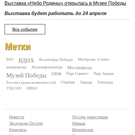
Выставка «Небо Родины» открылась в Музее Победы
Выставка будет работать до 24 апреля
Все события
Метки
ВДНХ
ВАО
Волонтёры Победы
Мастерская «Сенеж»
минпромторг
Москомархитектура
Мосприрода
Музей Победы
ОНФ
Парк Горького
Парк Зарядье
Россия страна возможностей
Сбербанк
Таврида
Техноград
УВД ЗАО
ЮВАО
Новости
On-Line трансляции
Экскурсии On-Line
Афиша
Конкурсы
Интересное