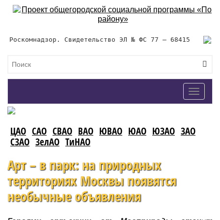
Роскомнадзор. Свидетельство ЭЛ № ФС 77 – 68415
Toggle
navigat
ЦАО
САО
СВАО
ВАО
ЮВАО
ЮАО
ЮЗАО
ЗАО
СЗАО
ЗелАО
ТиНАО
Арт – в парк: на природных
территориях Москвы появятся
необычные объявления