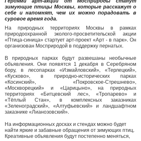
Героями арт-акции от Мосприроды станут
зимующие птицы Москвы, которые расскажут о
себе и напомнят, чем их можно порадовать в
суровое время года.
На природных территориях Москвы в рамках
природоохранной эколого-просветительской акции
«Птица-синица» стартует арт-проект «Арт - в парк». Он
организован Мосприродой в поддержку пернатых.
В природных парках будут развешаны необычные
объявления. Они появятся 1 декабря в Серебряном
бору, в лесопарках «Измайловский», «Терлецкий»,
«Кусково», в природно-исторических парках
«Косинский», «Покровское-Стрешнево»,
«Москворецкий» и «Царицыно», на природных
территориях «Битцевский лес», «Тропарево» и
«Тёплый Стан», в комплексных заказниках
«Зеленоградский», «Алтуфьевский» и ландшафтном
заказнике «Лианозовский».
На информационных досках и стендах можно будет
найти яркие и забавные обращения от зимующих птиц.
Креативные объявления будут постепенно меняться,