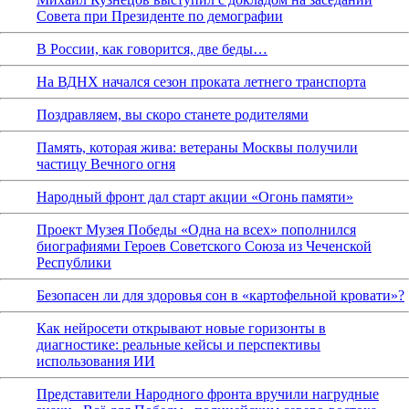
Совета при Президенте по демографии
В России, как говорится, две беды…
На ВДНХ начался сезон проката летнего транспорта
Поздравляем, вы скоро станете родителями
Память, которая жива: ветераны Москвы получили
частицу Вечного огня
Народный фронт дал старт акции «Огонь памяти»
Проект Музея Победы «Одна на всех» пополнился
биографиями Героев Советского Союза из Чеченской
Республики
Безопасен ли для здоровья сон в «картофельной кровати»?
Как нейросети открывают новые горизонты в
диагностике: реальные кейсы и перспективы
использования ИИ
Представители Народного фронта вручили нагрудные