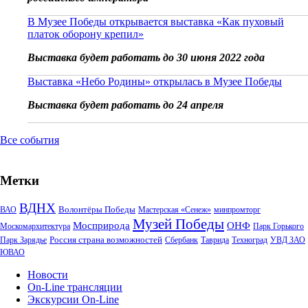
В Музее Победы открывается выставка «Как пуховый
платок оборону крепил»
Выставка будет работать до 30 июня 2022 года
Выставка «Небо Родины» открылась в Музее Победы
Выставка будет работать до 24 апреля
Все события
Метки
ВДНХ
Волонтёры Победы
ВАО
Мастерская «Сенеж»
минпромторг
Музей Победы
Мосприрода
ОНФ
Москомархитектура
Парк Горького
Россия страна возможностей
Парк Зарядье
Сбербанк
Таврида
Техноград
УВД ЗАО
ЮВАО
Новости
On-Line трансляции
Экскурсии On-Line