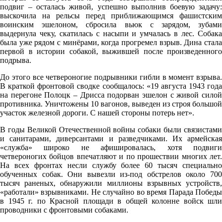
подвиг – осталась живой, успешно выполнив боевую задачу:
выскочила на рельсы перед приближающимся фашистским
воинским эшелоном, сбросила вьюк с зарядом, зубами
выдернула чеку, скатилась с насыпи и умчалась в лес. Собака
была уже рядом с минёрами, когда прогремел взрыв. Дина стала
первой в истории собакой, выжившей после произведенного
подрыва.
До этого все четвероногие подрывники гибли в момент взрыва.
В краткой фронтовой сводке сообщалось: «19 августа 1943 года
на перегоне Полоцк – Дрисса подорван эшелон с живой силой
противника. Уничтожены 10 вагонов, выведен из строя большой
участок железной дороги. С нашей стороны потерь нет».
В годы Великой Отечественной войны собаки были связистами
и санитарами, диверсантами и разведчиками. Их армейская
«служба» широко не афишировалась, хотя подвиги
четвероногих бойцов впечатляют и по прошествии многих лет.
На всех фронтах несли службу более 60 тысяч специально
обученных собак. Они вывезли из-под обстрелов около 700
тысяч раненых, обнаружили миллионы взрывных устройств,
«работали» взрывниками. Не случайно во время Парада Победы
в 1945 г. по Красной площади в общей колонне войск шли
проводники с фронтовыми собаками.