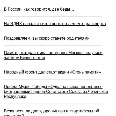
В России, как говорится, две беды…
На ВДНХ начался сезон проката летнего транспорта
Поздравляем, вы скоро станете родителями
Память, которая жива: ветераны Москвы получили
частицу Вечного огня
Народный фронт дал старт акции «Огонь памяти»
Проект Музея Победы «Одна на всех» пополнился
биографиями Героев Советского Союза из Чеченской
Республики
Безопасен ли для здоровья сон в «картофельной
кровати»?