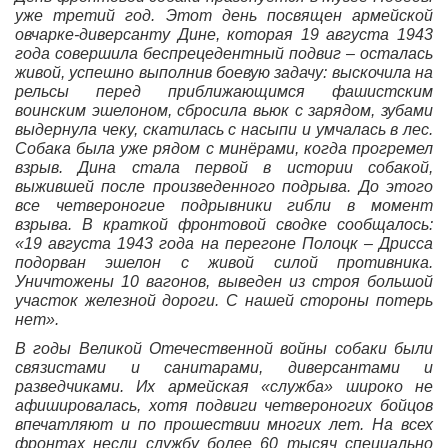
уже третий год. Этот день посвящен армейской
овчарке-диверсанту Дине, которая 19 августа 1943
года совершила беспрецедентный подвиг – осталась
живой, успешно выполнив боевую задачу: выскочила на
рельсы перед приближающимся фашистским
воинским эшелоном, сбросила вьюк с зарядом, зубами
выдернула чеку, скатилась с насыпи и умчалась в лес.
Собака была уже рядом с минёрами, когда прогремел
взрыв. Дина стала первой в истории собакой,
выжившей после произведенного подрыва. До этого
все четвероногие подрывники гибли в момент
взрыва. В краткой фронтовой сводке сообщалось:
«19 августа 1943 года на перегоне Полоцк – Дрисса
подорван эшелон с живой силой противника.
Уничтожены 10 вагонов, выведен из строя большой
участок железной дороги. С нашей стороны потерь
нет».
В годы Великой Отечественной войны собаки были
связистами и санитарами, диверсантами и
разведчиками. Их армейская «служба» широко не
афишировалась, хотя подвиги четвероногих бойцов
впечатляют и по прошествии многих лет. На всех
фронтах несли службу более 60 тысяч специально