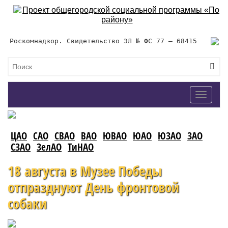
Роскомнадзор. Свидетельство ЭЛ № ФС 77 – 68415
Toggle
navigat
ЦАО
САО
СВАО
ВАО
ЮВАО
ЮАО
ЮЗАО
ЗАО
СЗАО
ЗелАО
ТиНАО
18 августа в Музее Победы
отпразднуют День фронтовой
собаки