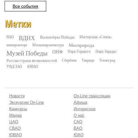
Все события
Метки
ВДНХ
ВАО
Волонтёры Победы
Мастерская «Сенеж»
минпромторг
Москомархитектура
Мосприрода
Музей Победы
ОНФ
Парк Горького
Парк Зарядье
Россия страна возможностей
Сбербанк
Таврида
Техноград
УВД ЗАО
ЮВАО
Новости
On-Line трансляции
Экскурсии On-Line
Афиша
Конкурсы
Интересное
Медиа
О нас
ЦАО
САО
СВАО
ВАО
ЮВАО
ЮАО