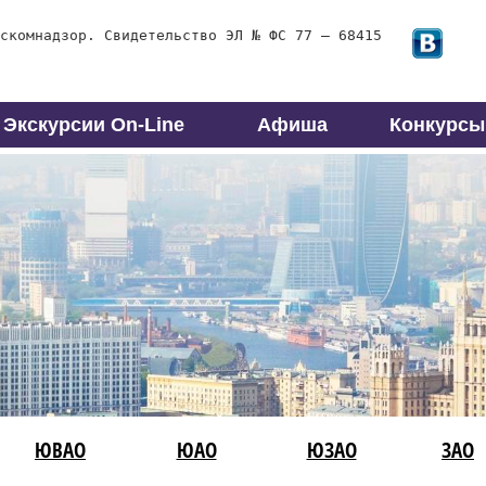
скомнадзор. Свидетельство ЭЛ № ФС 77 – 68415
Экскурсии On-Line
Афиша
Конкурсы
ЮВАО
ЮАО
ЮЗАО
ЗАО