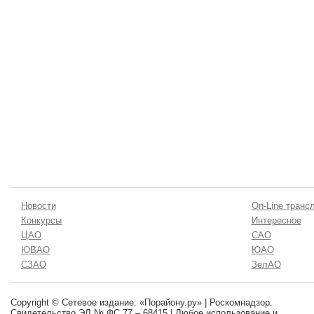
Новости
On-Line транс
Конкурсы
Интересное
ЦАО
САО
ЮВАО
ЮАО
СЗАО
ЗелАО
Copyright © Сетевое издание: «Порайону.ру» | Роскомнадзор.
Свидетельство ЭЛ № ФС 77 – 68415 | Любое использование и