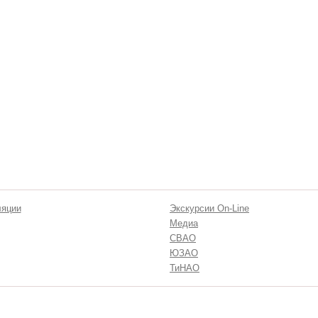
ляции
Экскурсии On-Line
Медиа
СВАО
ЮЗАО
ТиНАО