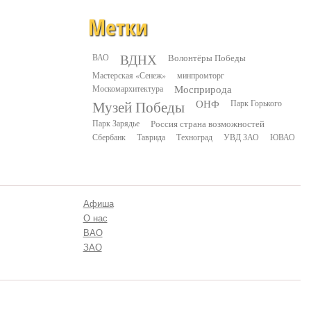
Метки
ВДНХ
ВАО
Волонтёры Победы
Мастерская «Сенеж»
минпромторг
Москомархитектура
Мосприрода
Музей Победы
ОНФ
Парк Горького
Парк Зарядье
Россия страна возможностей
Сбербанк
Таврида
Техноград
УВД ЗАО
ЮВАО
Афиша
О нас
ВАО
ЗАО