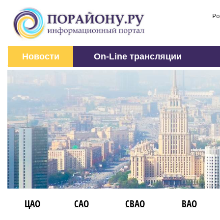
Ро
Новости
On-Line трансляции
ЦАО
САО
СВАО
ВАО