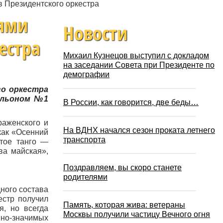
в Президентского оркестра
тями
Новости
естра
Михаил Кузнецов выступил с докладом
на заседании Совета при Президенте по
демографии
го оркестра
вильоном №1
В России, как говорится, две беды…
раженского и
На ВДНХ начался сезон проката летнего
как «Осенний
транспорта
итое танго —
ва майская»,
Поздравляем, вы скоро станете
родителями
ного состава
естр получил
Память, которая жива: ветераны
я, но всегда
Москвы получили частицу Вечного огня
но-значимых