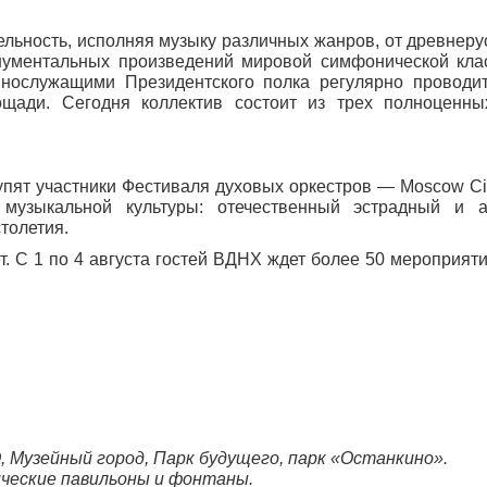
ельность, исполняя музыку различных жанров, от древнеру
нументальных произведений мировой симфонической кла
еннослужащими Президентского полка регулярно провод
ади. Сегодня коллектив состоит из трех полноценных
упят участники Фестиваля духовых оркестров — Moscow Cit
узыкальной культуры: отечественный эстрадный и а
толетия.
т. С 1 по 4 августа гостей ВДНХ ждет более 50 мероприят
 Музейный город, Парк будущего, парк «Останкино».
ические павильоны и фонтаны.