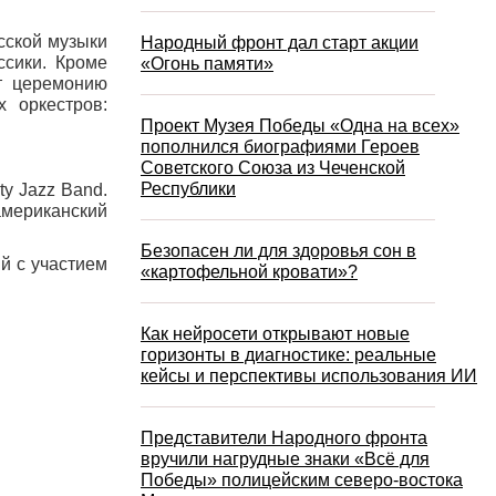
сской музыки
Народный фронт дал старт акции
ссики. Кроме
«Огонь памяти»
ит церемонию
 оркестров:
Проект Музея Победы «Одна на всех»
пополнился биографиями Героев
Советского Союза из Чеченской
Республики
y Jazz Band.
мериканский
Безопасен ли для здоровья сон в
ий с участием
«картофельной кровати»?
Как нейросети открывают новые
горизонты в диагностике: реальные
кейсы и перспективы использования ИИ
Представители Народного фронта
вручили нагрудные знаки «Всё для
Победы» полицейским северо-востока