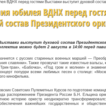
илея ВДНХ перед гостями Выставки выступит духовой соста
ания юбилея ВДНХ перед гос
 состав Президентского орк
 Выставки выступит духовой состав Президентско
ллектив можно будет 2 августа в 14:00 перед па
начнется с русских старинных военных маршей — Преоб
ия славянки». Также прозвучат такие известные вальсы, 
Трик-трак», «Бабочка», «Под гром и молнии» и знамен
онцерт попурри всеми любимых песен о столице: «Моск
ого кинофильма.
овских Советских Пулеметных Курсов по подготовке команд
года распоряжением Президента России Б.Н. Ельцина орк
тнюю историю оркестр неоднократно трансформировалс
обеспечения важнейших государственных и обществен