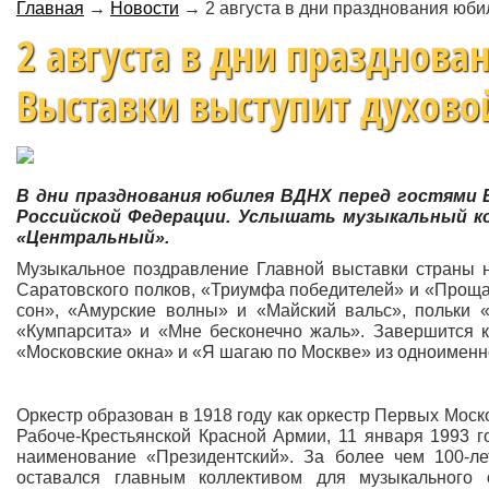
Главная
→
Новости
→
2 августа в дни празднования юб
2 августа в дни празднов
Выставки выступит духовой
В дни празднования юбилея ВДНХ перед гостями
Российской Федерации. Услышать музыкальный ко
«Центральный».
Музыкальное поздравление Главной выставки страны 
Саратовского полков, «Триумфа победителей» и «Прощан
сон», «Амурские волны» и «Майский вальс», польки «
«Кумпарсита» и «Мне бесконечно жаль». Завершится к
«Московские окна» и «Я шагаю по Москве» из одноименн
Оркестр образован в 1918 году как оркестр Первых Моск
Рабоче-Крестьянской Красной Армии, 11 января 1993 
наименование «Президентский». За более чем 100-ле
оставался главным коллективом для музыкального 