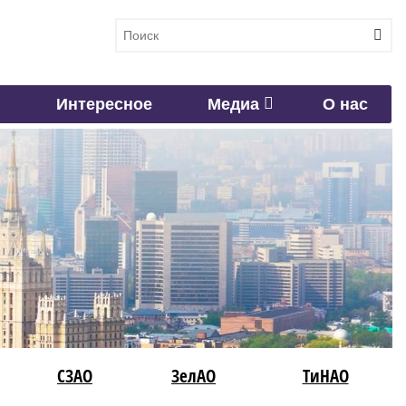
Интересное
Медиа
О нас
СЗАО
ЗелАО
ТиНАО