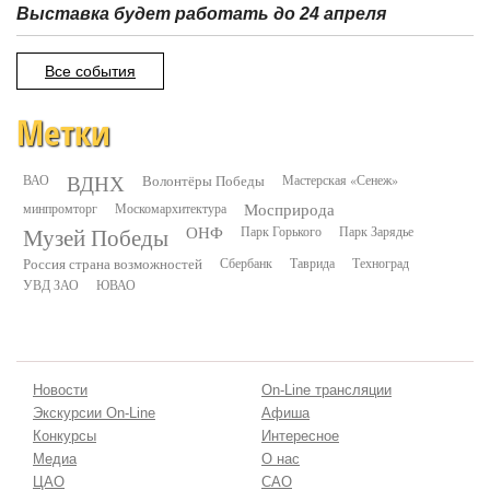
Выставка будет работать до 24 апреля
Все события
Метки
ВДНХ
ВАО
Волонтёры Победы
Мастерская «Сенеж»
минпромторг
Москомархитектура
Мосприрода
Музей Победы
ОНФ
Парк Горького
Парк Зарядье
Россия страна возможностей
Сбербанк
Таврида
Техноград
УВД ЗАО
ЮВАО
Новости
On-Line трансляции
Экскурсии On-Line
Афиша
Конкурсы
Интересное
Медиа
О нас
ЦАО
САО