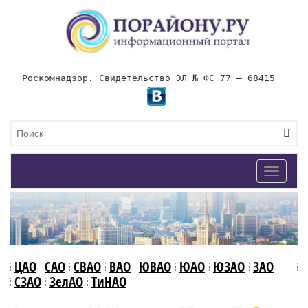
Роскомнадзор. Свидетельство ЭЛ № ФС 77 – 68415
Toggle
navigat
ЦАО
САО
СВАО
ВАО
ЮВАО
ЮАО
ЮЗАО
ЗАО
СЗАО
ЗелАО
ТиНАО