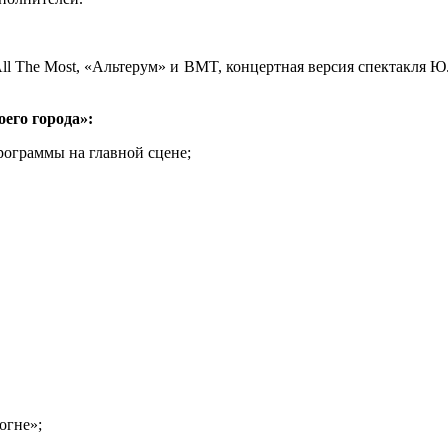
All The Most, «Альтерум» и BMT, концертная версия спектакля Ю
его города»:
рограммы на главной сцене;
огне»;