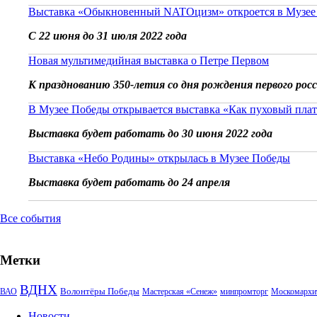
Выставка «Обыкновенный NATOцизм» откроется в Музее
С 22 июня до 31 июля 2022 года
Новая мультимедийная выставка о Петре Первом
К празднованию 350-летия со дня рождения первого рос
В Музее Победы открывается выставка «Как пуховый плат
Выставка будет работать до 30 июня 2022 года
Выставка «Небо Родины» открылась в Музее Победы
Выставка будет работать до 24 апреля
Все события
Метки
ВДНХ
Волонтёры Победы
ВАО
Мастерская «Сенеж»
минпромторг
Москомархи
Новости