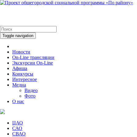
Toggle navigation
Новости
On-Line трансляции
Экскурсии On-Line
Афиша
Конкурсы
Интересное
Медиа
Видео
Фото
О нас
ЦАО
САО
СВАО