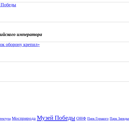
 Победы
сийского императора
ок оборону крепил»
Музей Победы
Мосприрода
ОНФ
тектура
Парк Горького
Парк Зарядь