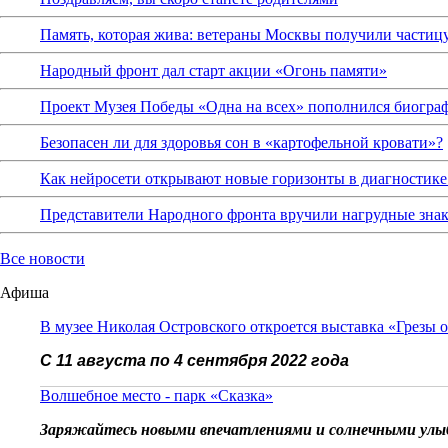
Память, которая жива: ветераны Москвы получили частиц
Народный фронт дал старт акции «Огонь памяти»
Проект Музея Победы «Одна на всех» пополнился биограф
Безопасен ли для здоровья сон в «картофельной кровати»?
Как нейросети открывают новые горизонты в диагностике
Представители Народного фронта вручили нагрудные зна
Все новости
Афиша
В музее Николая Островского откроется выставка «Грезы 
С 11 августа по 4 сентября 2022 года
Волшебное место - парк «Сказка»
Заряжайтесь новыми впечатлениями и солнечными улы