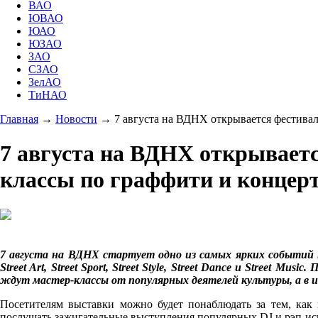
ВАО
ЮВАО
ЮАО
ЮЗАО
ЗАО
СЗАО
ЗелАО
ТиНАО
Главная
→
Новости
→
7 августа на ВДНХ открывается фестивал
7 августа на ВДНХ открываетс
классы по граффити и концер
7 августа на ВДНХ стартует одно из самых ярких событий 
Street A
rt
, Street Sport, Street Style, Street Dance и Street
ждут мастер-классы от популярных деятелей культуры, а в 
Посетителям выставки можно будет понаблюдать за тем, как 
послушать зажигательные выступления популярных DJ и рэп-ис