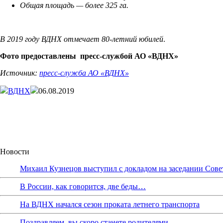
Общая площадь — более 325 га.
В 2019 году ВДНХ отмечает 80-летний юбилей
.
Фото предоставлены пресс-службой АО «ВДНХ»
Источник:
пресс-служба АО «ВДНХ»
ВДНХ
06.08.2019
Новости
Михаил Кузнецов выступил с докладом на заседании Сове
В России, как говорится, две беды…
На ВДНХ начался сезон проката летнего транспорта
Поздравляем, вы скоро станете родителями