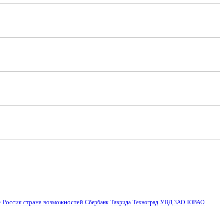
Россия страна возможностей
е
Сбербанк
Таврида
Техноград
УВД ЗАО
ЮВАО