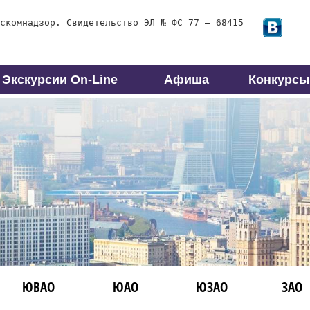
скомнадзор. Свидетельство ЭЛ № ФС 77 – 68415
Экскурсии On-Line
Афиша
Конкурсы
ЮВАО
ЮАО
ЮЗАО
ЗАО