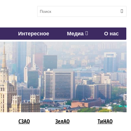
Интересное
Медиа
О нас
СЗАО
ЗелАО
ТиНАО