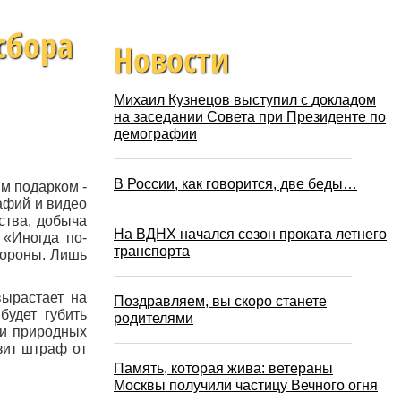
сбора
Новости
Михаил Кузнецов выступил с докладом
на заседании Совета при Президенте по
демографии
В России, как говорится, две беды…
им подарком -
афий и видео
ства, добыча
На ВДНХ начался сезон проката летнего
 «Иногда по-
транспорта
стороны. Лишь
вырастает на
Поздравляем, вы скоро станете
будет губить
родителями
 и природных
зит штраф от
Память, которая жива: ветераны
Москвы получили частицу Вечного огня