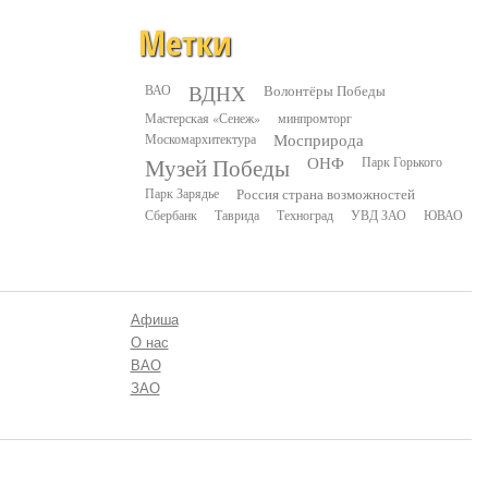
Метки
ВДНХ
ВАО
Волонтёры Победы
Мастерская «Сенеж»
минпромторг
Москомархитектура
Мосприрода
Музей Победы
ОНФ
Парк Горького
Парк Зарядье
Россия страна возможностей
Сбербанк
Таврида
Техноград
УВД ЗАО
ЮВАО
Афиша
О нас
ВАО
ЗАО