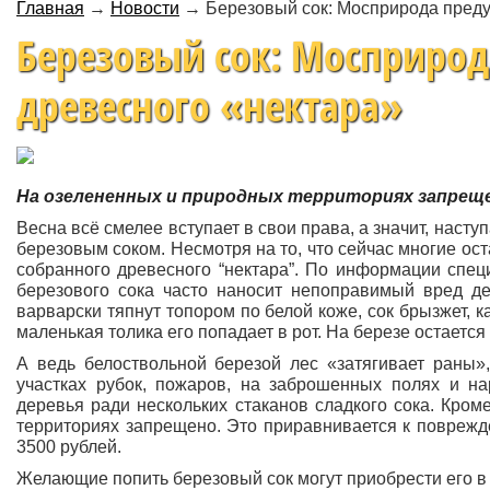
Главная
→
Новости
→
Березовый сок: Мосприрода преду
Березовый сок: Мосприрод
древесного «нектара»
На озелененных и природных территориях запреще
Весна всё смелее вступает в свои права, а значит, наст
березовым соком. Несмотря на то, что сейчас многие ос
собранного древесного “нектара”. По информации спец
березового сока часто наносит непоправимый вред де
варварски тяпнут топором по белой коже, сок брызжет, к
маленькая толика его попадает в рот. На березе остаетс
А ведь белоствольной березой лес «затягивает раны»
участках рубок, пожаров, на заброшенных полях и на
деревья ради нескольких стаканов сладкого сока. Кром
территориях запрещено. Это приравнивается к поврежде
3500 рублей.
Желающие попить березовый сок могут приобрести его в