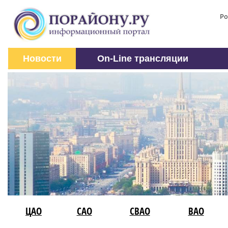
Ро
Новости
On-Line трансляции
ЦАО
САО
СВАО
ВАО