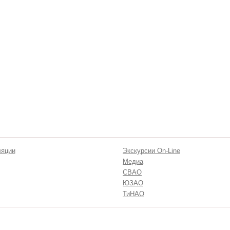
ляции
Экскурсии On-Line
Медиа
СВАО
ЮЗАО
ТиНАО