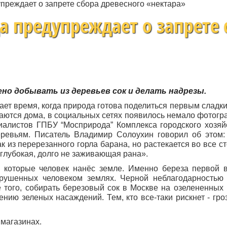
преждает о запрете сбора древесного «нектара»
а предупреждает о запрете 
но добывать из деревьев сок и делать надрезы.
упает время, когда природа готова поделиться первым сладк
таются дома, в социальных сетях появилось немало фотогр
иалистов ГПБУ “Мосприрода” Комплекса городского хозяй
ревьям. Писатель Владимир Солоухин говорил об этом:
ак из перерезанного горла барана, но растекается во все 
я глубокая, долго не заживающая рана».
, которые человек нанёс земле. Именно береза первой 
рушенных человеком землях. Черной неблагодарностью 
е того, собирать березовый сок в Москве на озелененных
нию зеленых насаждений. Тем, кто все-таки рискнет - гро
 магазинах.