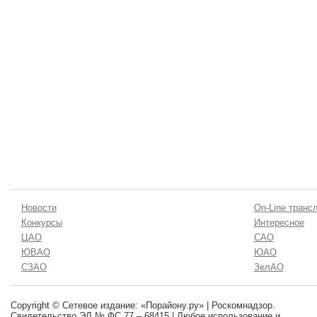
Новости
On-Line транс
Конкурсы
Интересное
ЦАО
САО
ЮВАО
ЮАО
СЗАО
ЗелАО
Copyright © Сетевое издание: «Порайону.ру» | Роскомнадзор.
Свидетельство ЭЛ № ФС 77 – 68415 | Любое использование и