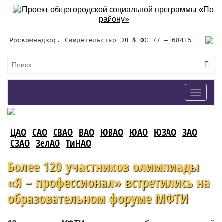
Роскомнадзор. Свидетельство ЭЛ № ФС 77 – 68415
Toggle
navigat
ЦАО
САО
СВАО
ВАО
ЮВАО
ЮАО
ЮЗАО
ЗАО
СЗАО
ЗелАО
ТиНАО
Более 120 участников олимпиады
«Я – профессионал» встретились на
образовательном форуме МФТИ