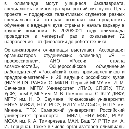
в олимпиаде могут учащиеся бакалавриата,
специалитета и магистратуры российских вузов. Цель
проекта – поддержка талантливых студентов разных
специальностей, которая позволит им продолжить
обучение в ведущем вузе страны и начать карьеру в
крупной компании. В 2020/2021 году олимпиада
проводится в четвертый раз и охватывает 72
направления – от филологии до робототехники.
Организаторами олимпиады выступают: Ассоциация
организаторов студенческих олимпиад «Я –
профессионал», АНО «Россия – страна
возможностей», Общероссийское объединение
работодателей «Российский союз промышленников и
предпринимателей» и 28 ведущих российских вузов
(НИУ ВШЭ, РАНХиГС, МФТИ, Первый МГМУ им. И. М.
Сеченова, МГПУ, Университет ИТМО, СПбПУ, ТГУ,
УрФУ, ТюмГУ, МГУ им. М. В. Ломоносова, СПбГУ, ДВФУ,
МГТУ им. Н. Э. Баумана, Финансовый университет,
НИЯУ МИФИ, НГУ, РГСУ, НИТУ «МИСиС», НГПУ им.
Минина, ТПУ, Самарский университет, Российский
университет транспорта – МИИТ, НИУ МЭИ, РГАУ-
МСХА им. К. А. Тимирязева, МАИ, БашГУ, РГПУ им. А.
И. Герцена). Также в число организаторов олимпиады