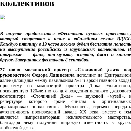
коллективов
В августе продолжится «Фестиваль духовых оркестров»,
который стартовал в июне в юбилейном сезоне ВДНХ.
Каждую пятницу в 19 часов можно будет бесплатно попасть
на выступления российских и зарубежных коллективов. В
программе — фанк, поп-музыка, эстрада, джаз и многое
другое. Завершится фестиваль 8 сентября.
27 июля московский оркестр «Столичный джаз» под
руководством Федора Ляшкевича
исполнит на Центрально
аллее (площадка между павильоном №1 и аркой главного входа)
программу из композиций оркестра Дюка Эллингтона,
посвященную 120-летию со дня рождения великого джазового
композитора. «Столичный Джаз» — звуковой «музей», в
репертуаре которого яркие синглы в оригинальных
аранжировках эпохи свинга. Музыканты, стремясь передать
аутентичность произведений начала XX века, вместе с тем
являются импровизаторами исключительного мастерства,
благодаря чему получили широкую известность в кругах
любителей джаза.