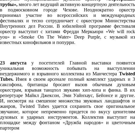
трубы»,
много лет ведущий активную концертную деятельность
в подмосковном городе Чехове. Неоднократно оркестр
принимал участие во всероссийских и международных
фестивалях и тесно сотрудничает с оркестром Министерства
Внутренних дел России. В юбилейной программе фестиваля
оркестр выступит с хитами Фредди Меркьюри «We will rock
you» и «Smoke On The Water» Deep Purple, с музыкой из
известных кинофильмов и попурри.
23 августа
у посетителей Главной выставки появитс
уникальная возможность побывать на выступлении
неудержимого и взрывного коллектива из Манчестера
Twisted
Tubes.
Имея в своем арсенале полный комплект ударных и 
саксофона, британцы бросают вызов обычным духовым
оркестрам, взрывая танцпол звуками хип-хопа и фанка. В их
репертуаре Майкл Джексон, Эми Уайнхаус, Бейонсе и другие.
И, несмотря на смешение множества звуковых ландшафтов и
жанров, Twisted Tubes удается сохранить свое оригинальное
звучание, которое непременно придется по вкусу ценителям
духовых и ударных инструментов. Коллектив выступит на
площадке между фонтаном «Дружба народов» и цветочным
партером