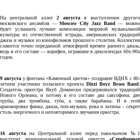
На центральной аллее
2 августа
в выступлении другог
московского ансамбля —
Moscow City Jazz Band
— можно
будет услышать лучшие композиции мировой музыкальной
культуры из отечественной эстрады, американских традиций
джаза и музыки из кинофильмов прошлого столетия. Коллектив
славится точно переданной атмосферой времен раннего джаза,
ведь в его составе — корифеи, игравшие в диксилендах 60х-90х
годов.
9 августа
у фонтана «Каменный цветок» поздравят ВДНХ с 80
летием участники польского проекта
Dizzi
Boyz
Brass
Band
Создатель оркестра Якуб Домански придерживался традиций
Нового Орлеана, и потому в его составе два саксофона, две
трубы, два тромбона, туба, а также барабаны. И в этой
аранжировке фанка, джаза, поп-музыки, рока и латины – секрет
столь энергичного и неповторимого звучания оркестра.
16 августа
на Центральной аллее перед павильоном №1
выступит муниципальный духовой оркестр
«Серебряные