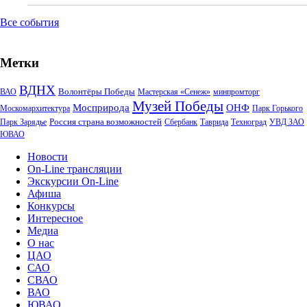
Все события
Метки
ВДНХ
Волонтёры Победы
ВАО
Мастерская «Сенеж»
минпромторг
Музей Победы
Мосприрода
ОНФ
Москомархитектура
Парк Горького
Россия страна возможностей
Парк Зарядье
Сбербанк
Таврида
Техноград
УВД ЗАО
ЮВАО
Новости
On-Line трансляции
Экскурсии On-Line
Афиша
Конкурсы
Интересное
Медиа
О нас
ЦАО
САО
СВАО
ВАО
ЮВАО