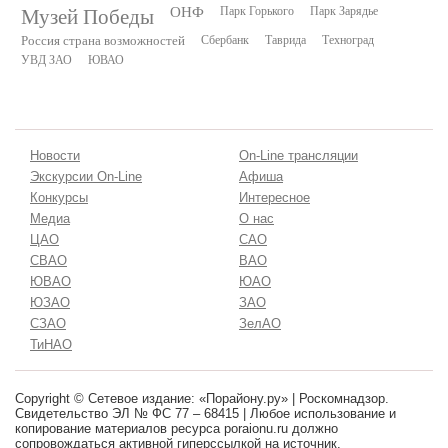
Музей Победы
ОНФ
Парк Горького
Парк Зарядье
Россия страна возможностей
Сбербанк
Таврида
Техноград
УВД ЗАО
ЮВАО
Новости
On-Line трансляции
Экскурсии On-Line
Афиша
Конкурсы
Интересное
Медиа
О нас
ЦАО
САО
СВАО
ВАО
ЮВАО
ЮАО
ЮЗАО
ЗАО
СЗАО
ЗелАО
ТиНАО
Copyright © Сетевое издание: «Порайону.ру» | Роскомнадзор.
Свидетельство ЭЛ № ФС 77 – 68415 | Любое использование и
копирование материалов ресурса poraionu.ru должно
сопровождаться активной гиперссылкой на источник.