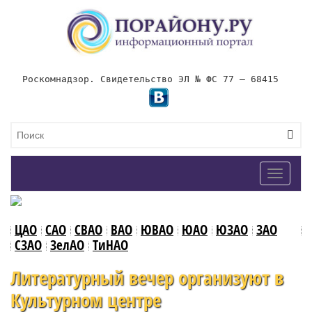
Роскомнадзор. Свидетельство ЭЛ № ФС 77 – 68415
Toggle
navigat
ЦАО
САО
СВАО
ВАО
ЮВАО
ЮАО
ЮЗАО
ЗАО
СЗАО
ЗелАО
ТиНАО
Литературный вечер организуют в
Культурном центре