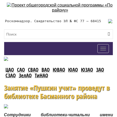
Роскомнадзор. Свидетельство ЭЛ № ФС 77 – 68415
Toggle
navigat
ЦАО
САО
СВАО
ВАО
ЮВАО
ЮАО
ЮЗАО
ЗАО
СЗАО
ЗелАО
ТиНАО
Занятие «Пушкин учит» проведут в
библиотеке Басманного района
Сотрудники библиотеки-читальни имени