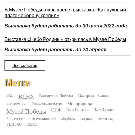
В Музее Победы открывается выставка «Как пуховый
платок оборону крепил»
Выставка будет работать до 30 июня 2022 года
Выставка «Небо Родины» открылась в Музее Победы
Выставка будет работать до 24 апреля
Все события
Метки
ВДНХ
ВАО
Волонтёры Победы
Мастерская «Сенеж»
минпромторг
Москомархитектура
Мосприрода
Музей Победы
ОНФ
Парк Горького
Парк Зарядье
Россия страна возможностей
Сбербанк
Таврида
Техноград
УВД ЗАО
ЮВАО