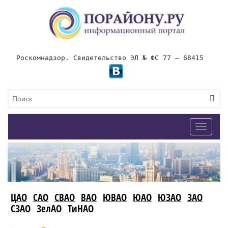
Роскомнадзор. Свидетельство ЭЛ № ФС 77 – 68415
Toggle
navigat
ЦАО
САО
СВАО
ВАО
ЮВАО
ЮАО
ЮЗАО
ЗАО
СЗАО
ЗелАО
ТиНАО