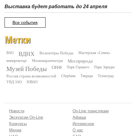
Выставка будет работать до 24 апреля
Все события
Метки
ВДНХ
ВАО
Волонтёры Победы
Мастерская «Сенеж»
минпромторг
Москомархитектура
Мосприрода
Музей Победы
ОНФ
Парк Горького
Парк Зарядье
Россия страна возможностей
Сбербанк
Таврида
Техноград
УВД ЗАО
ЮВАО
Новости
On-Line трансляции
Экскурсии On-Line
Афиша
Конкурсы
Интересное
Медиа
О нас