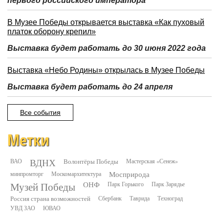
первого российского императора
В Музее Победы открывается выставка «Как пуховый
платок оборону крепил»
Выставка будет работать до 30 июня 2022 года
Выставка «Небо Родины» открылась в Музее Победы
Выставка будет работать до 24 апреля
Все события
Метки
ВДНХ
ВАО
Волонтёры Победы
Мастерская «Сенеж»
минпромторг
Москомархитектура
Мосприрода
Музей Победы
ОНФ
Парк Горького
Парк Зарядье
Россия страна возможностей
Сбербанк
Таврида
Техноград
УВД ЗАО
ЮВАО