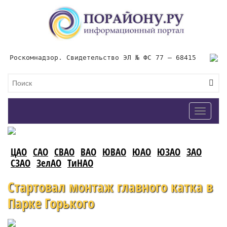
Роскомнадзор. Свидетельство ЭЛ № ФС 77 – 68415
Toggle
navigat
ЦАО
САО
СВАО
ВАО
ЮВАО
ЮАО
ЮЗАО
ЗАО
СЗАО
ЗелАО
ТиНАО
Стартовал монтаж главного катка в
Парке Горького