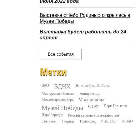
июня 2022 года
Выставка «Небо Родины» открылась в
Музее Победы
Выставка будет работать до 24
апреля
Все события
Метки
ВДНХ
ВАО
Волонтёры Победы
Мастерская «Сенеж»
минпромторг
Москомархитектура
Мосприрода
Музей Победы
ОНФ
Парк Горького
Парк Зарядье
Россия страна возможностей
Сбербанк
Таврида
Техноград
УВД ЗАО
ЮВАО