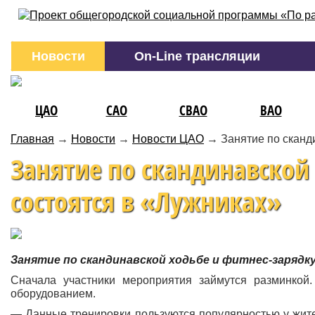
Новости
On-Line трансляции
ЦАО
САО
СВАО
ВАО
Главная
→
Новости
→
Новости ЦАО
→
Занятие по сканд
Занятие по скандинавской
состоятся в «Лужниках»
Занятие по скандинавской ходьбе и фитнес-зарядк
Сначала участники мероприятия займутся разминкой
оборудованием.
— Данные тренировки пользуются популярностью у жите