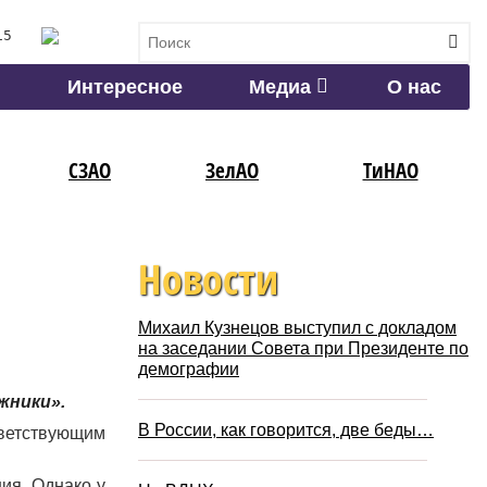
15
Интересное
Медиа
О нас
СЗАО
ЗелАО
ТиНАО
Новости
Михаил Кузнецов выступил с докладом
на заседании Совета при Президенте по
демографии
жники».
В России, как говорится, две беды…
ветствующим
ия. Однако у