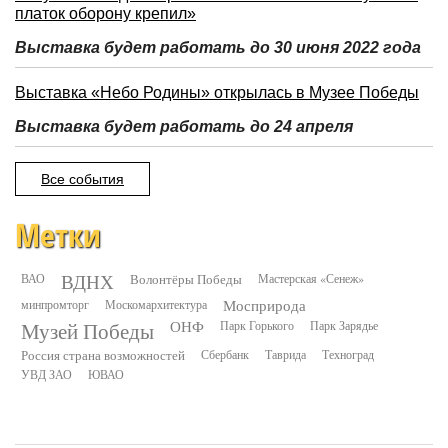
платок оборону крепил»
Выставка будет работать до 30 июня 2022 года
Выставка «Небо Родины» открылась в Музее Победы
Выставка будет работать до 24 апреля
Все события
Метки
ВДНХ
ВАО
Волонтёры Победы
Мастерская «Сенеж»
минпромторг
Москомархитектура
Мосприрода
Музей Победы
ОНФ
Парк Горького
Парк Зарядье
Россия страна возможностей
Сбербанк
Таврида
Техноград
УВД ЗАО
ЮВАО