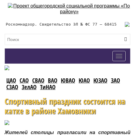
Роскомнадзор. Свидетельство ЭЛ № ФС 77 – 68415
Toggle
navigat
ЦАО
САО
СВАО
ВАО
ЮВАО
ЮАО
ЮЗАО
ЗАО
СЗАО
ЗелАО
ТиНАО
Спортивный праздник состоится на
катке в районе Хамовники
Жителей столицы пригласили на спортивный