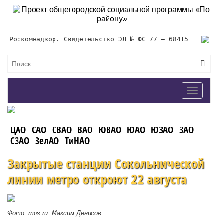
Роскомнадзор. Свидетельство ЭЛ № ФС 77 – 68415
Toggle
navigat
ЦАО
САО
СВАО
ВАО
ЮВАО
ЮАО
ЮЗАО
ЗАО
СЗАО
ЗелАО
ТиНАО
Закрытые станции Сокольнической
линии метро откроют 22 августа
Фото: mos.ru. Максим Денисов