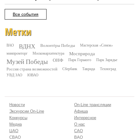
Все события
Метки
ВДНХ
ВАО
Волонтёры Победы
Мастерская «Сенеж»
минпромторг
Москомархитектура
Мосприрода
Музей Победы
ОНФ
Парк Горького
Парк Зарядье
Россия страна возможностей
Сбербанк
Таврида
Техноград
УВД ЗАО
ЮВАО
Новости
On-Line трансляции
Экскурсии On-Line
Афиша
Конкурсы
Интересное
Медиа
О нас
ЦАО
САО
СВАО
ВАО