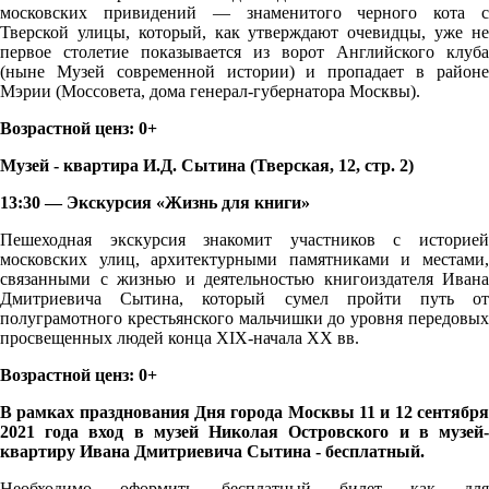
московских привидений — знаменитого черного кота с
Тверской улицы, который, как утверждают очевидцы, уже не
первое столетие показывается из ворот Английского клуба
(ныне Музей современной истории) и пропадает в районе
Мэрии (Моссовета, дома генерал-губернатора Москвы).
Возрастной ценз: 0+
Музей - квартира И.Д. Сытина (Тверская, 12, стр. 2)
13:30 — Экскурсия «Жизнь для книги»
Пешеходная экскурсия знакомит участников c историей
московских улиц, архитектурными памятниками и местами,
связанными с жизнью и деятельностью книгоиздателя Ивана
Дмитриевича Сытина, который сумел пройти путь от
полуграмотного крестьянского мальчишки до уровня передовых
просвещенных людей конца XIX-начала XX вв.
Возрастной ценз: 0+
В рамках празднования Дня города Москвы 11 и 12 сентября
2021 года вход в музей Николая Островского и в музей-
квартиру Ивана Дмитриевича Сытина - бесплатный.
Необходимо оформить бесплатный билет как для