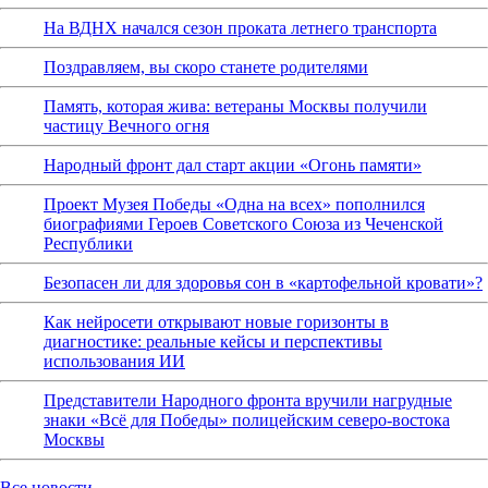
На ВДНХ начался сезон проката летнего транспорта
Поздравляем, вы скоро станете родителями
Память, которая жива: ветераны Москвы получили
частицу Вечного огня
Народный фронт дал старт акции «Огонь памяти»
Проект Музея Победы «Одна на всех» пополнился
биографиями Героев Советского Союза из Чеченской
Республики
Безопасен ли для здоровья сон в «картофельной кровати»?
Как нейросети открывают новые горизонты в
диагностике: реальные кейсы и перспективы
использования ИИ
Представители Народного фронта вручили нагрудные
знаки «Всё для Победы» полицейским северо-востока
Москвы
Все новости