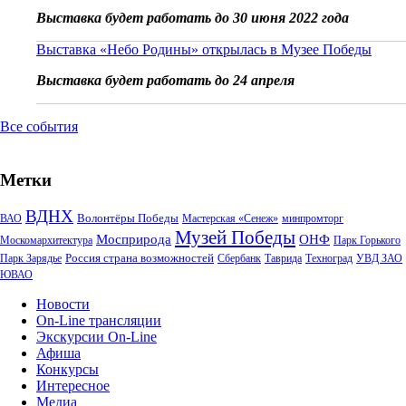
Выставка будет работать до 30 июня 2022 года
Выставка «Небо Родины» открылась в Музее Победы
Выставка будет работать до 24 апреля
Все события
Метки
ВДНХ
Волонтёры Победы
ВАО
Мастерская «Сенеж»
минпромторг
Музей Победы
Мосприрода
ОНФ
Москомархитектура
Парк Горького
Россия страна возможностей
Парк Зарядье
Сбербанк
Таврида
Техноград
УВД ЗАО
ЮВАО
Новости
On-Line трансляции
Экскурсии On-Line
Афиша
Конкурсы
Интересное
Медиа