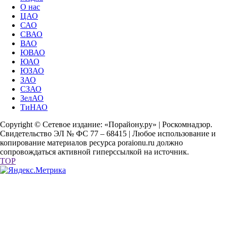
О нас
ЦАО
САО
СВАО
ВАО
ЮВАО
ЮАО
ЮЗАО
ЗАО
СЗАО
ЗелАО
ТиНАО
Copyright © Сетевое издание: «Порайону.ру» | Роскомнадзор.
Свидетельство ЭЛ № ФС 77 – 68415 | Любое использование и
копирование материалов ресурса poraionu.ru должно
сопровождаться активной гиперссылкой на источник.
TOP