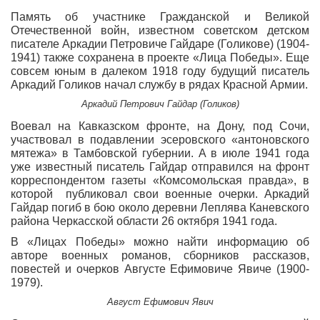
Память об участнике Гражданской и Великой
Отечественной войн, известном советском детском
писателе Аркадии Петровиче Гайдаре (Голикове) (1904-
1941) также сохранена в проекте «Лица Победы». Еще
совсем юным в далеком 1918 году будущий писатель
Аркадий Голиков начал службу в рядах Красной Армии.
Аркадий Петрович Гайдар (Голиков)
Воевал на Кавказском фронте, на Дону, под Сочи,
участвовал в подавлении эсеровского «антоновского
мятежа» в Тамбовской губернии. А в июле 1941 года
уже известный писатель Гайдар отправился на фронт
корреспондентом газеты «Комсомольская правда», в
которой публиковал свои военные очерки. Аркадий
Гайдар погиб в бою около деревни Леплява Каневского
района Черкасской области 26 октября 1941 года.
В «Лицах Победы» можно найти информацию об
авторе военных романов, сборников рассказов,
повестей и очерков Августе Ефимовиче Явиче (1900-
1979).
Август Ефимович Явич