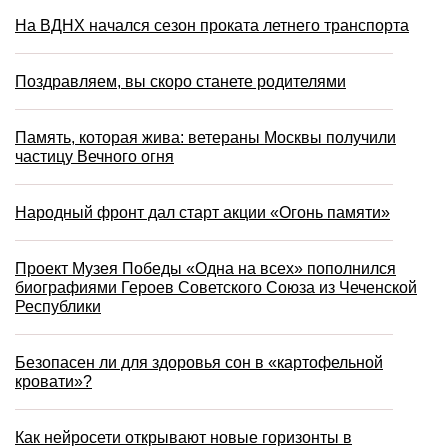
На ВДНХ начался сезон проката летнего транспорта
Поздравляем, вы скоро станете родителями
Память, которая жива: ветераны Москвы получили
частицу Вечного огня
Народный фронт дал старт акции «Огонь памяти»
Проект Музея Победы «Одна на всех» пополнился
биографиями Героев Советского Союза из Чеченской
Республики
Безопасен ли для здоровья сон в «картофельной
кровати»?
Как нейросети открывают новые горизонты в