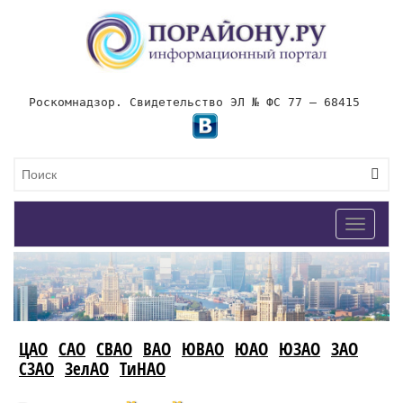
Роскомнадзор. Свидетельство ЭЛ № ФС 77 – 68415
Toggle
navigat
ЦАО
САО
СВАО
ВАО
ЮВАО
ЮАО
ЮЗАО
ЗАО
СЗАО
ЗелАО
ТиНАО