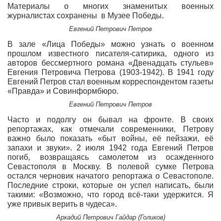
Материалы о многих знаменитых военных
журналистах сохранены в Музее Победы.
Евгений Петрович Петров
В зале «Лица Победы» можно узнать о военном
прошлом известного писателя-сатирика, одного из
авторов бессмертного романа «Двенадцать стульев»
Евгения Петровича Петрова (1903-1942). В 1941 году
Евгений Петров стал военным корреспондентом газеты
«Правда» и Совинформбюро.
Евгений Петрович Петров
Часто и подолгу он бывал на фронте. В своих
репортажах, как отмечали современники, Петрову
важно было показать «быт войны, её пейзажи, её
запахи и звуки». 2 июля 1942 года Евгений Петров
погиб, возвращаясь самолетом из осажденного
Севастополя в Москву. В полевой сумке Петрова
остался черновик начатого репортажа о Севастополе.
Последние строки, которые он успел написать, были
такими: «Возможно, что город всё-таки удержится. Я
уже привык верить в чудеса».
Аркадий Петрович Гайдар (Голиков)