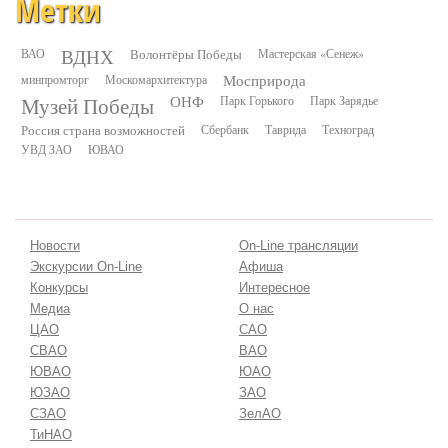
Метки
ВДНХ
ВАО
Волонтёры Победы
Мастерская «Сенеж»
минпромторг
Москомархитектура
Мосприрода
Музей Победы
ОНФ
Парк Горького
Парк Зарядье
Россия страна возможностей
Сбербанк
Таврида
Техноград
УВД ЗАО
ЮВАО
Новости
On-Line трансляции
Экскурсии On-Line
Афиша
Конкурсы
Интересное
Медиа
О нас
ЦАО
САО
СВАО
ВАО
ЮВАО
ЮАО
ЮЗАО
ЗАО
СЗАО
ЗелАО
ТиНАО