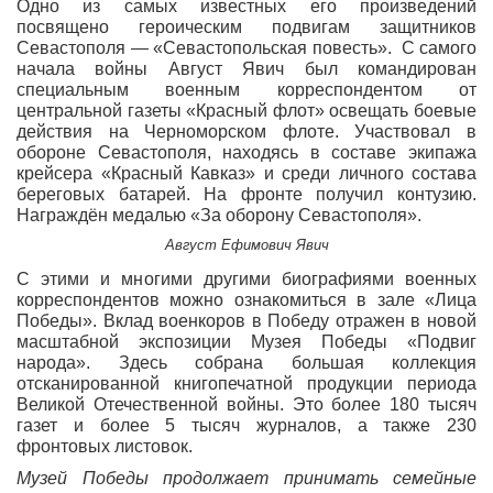
Одно из самых известных его произведений
посвящено героическим подвигам защитников
Севастополя — «Севастопольская повесть». С самого
начала войны Август Явич был командирован
специальным военным корреспондентом от
центральной газеты «Красный флот» освещать боевые
действия на Черноморском флоте. Участвовал в
обороне Севастополя, находясь в составе экипажа
крейсера «Красный Кавказ» и среди личного состава
береговых батарей. На фронте получил контузию.
Награждён медалью «За оборону Севастополя».
Август Ефимович Явич
С этими и многими другими биографиями военных
корреспондентов можно ознакомиться в зале «Лица
Победы». Вклад военкоров в Победу отражен в новой
масштабной экспозиции Музея Победы «Подвиг
народа». Здесь собрана большая коллекция
отсканированной книгопечатной продукции периода
Великой Отечественной войны. Это более 180 тысяч
газет и более 5 тысяч журналов, а также 230
фронтовых листовок.
Музей Победы продолжает принимать семейные