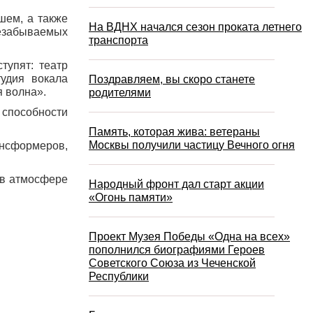
шем, а также
На ВДНХ начался сезон проката летнего
незабываемых
транспорта
тупят: театр
тудия вокала
Поздравляем, вы скоро станете
я волна».
родителями
е способности
Память, которая жива: ветераны
Москвы получили частицу Вечного огня
ансформеров,
 в атмосфере
Народный фронт дал старт акции
«Огонь памяти»
Проект Музея Победы «Одна на всех»
пополнился биографиями Героев
Советского Союза из Чеченской
Республики