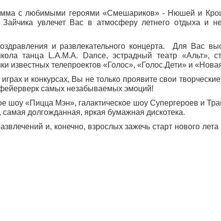
рамма с любимыми героями «Смешариков» - Нюшей и Кро
 Зайчика увлечет Вас в атмосферу летнего отдыха и 
здравления и развлекательного концерта. Для Вас выс
школа танца L.A.M.A. Dance, эстрадный театр «Альт», с
ики известных телепроектов «Голос», «Голос.Дети» и «Нова
играх и конкурсах, Вы не только проявите свои творчески
те фейерверк самых незабываемых эмоций!
ое шоу «Пицца Мэн», галактическое шоу Супергероев и Тр
, самая долгожданная, яркая бумажная дискотека.
влечений и, конечно, взрослых зажечь старт нового лета