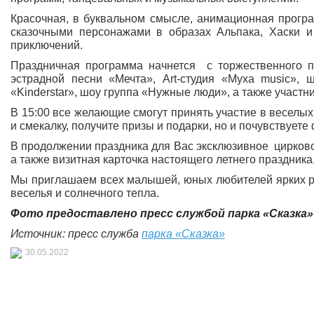
Красочная, в буквальном смысле, анимационная прог
сказочными персонажами в образах Альпака, Хаски и
приключений.
Праздничная программа начнется с торжественного по
эстрадной песни «Мечта», Art-студия «Муха music», 
«Kinderstar», шоу группа «Нужные люди», а также участн
В 15:00 все желающие смогут принять участие в веселых 
и смекалку, получите призы и подарки, но и почувствуе
В продолжении праздника для Вас эксклюзивное цирков
а также визитная карточка настоящего летнего праздника
Мы приглашаем всех малышей, юных любителей ярких раз
веселья и солнечного тепла.
Фото предоставлено пресс службой парка «Сказка»
Источник: пресс служба
парка «Сказка»
30.05.2022