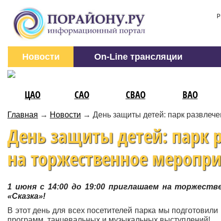
Р
Новости
On-Line трансляции
ЦАО
САО
СВАО
ВАО
Главная
→
Новости
→
День защиты детей: парк развлеч
День защиты детей: парк 
на торжественное меропр
1 июня с 14:00 до 19:00 приглашаем на торжест
«Сказка»!
В этот день для всех посетителей парка мы подготовили
программ, танцевальных и музыкальных выступлений!