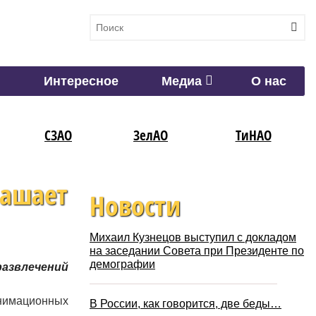
Интересное
Медиа
О нас
СЗАО
ЗелАО
ТиНАО
лашает
Новости
Михаил Кузнецов выступил с докладом
на заседании Совета при Президенте по
демографии
развлечений
анимационных
В России, как говорится, две беды…