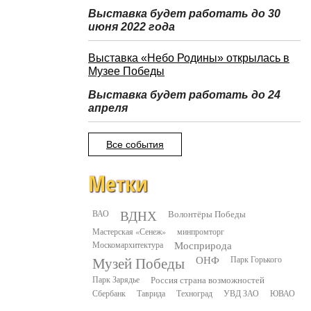
Выставка будет работать до 30
июня 2022 года
Выставка «Небо Родины» открылась в
Музее Победы
Выставка будет работать до 24
апреля
Все события
Метки
ВДНХ
ВАО
Волонтёры Победы
Мастерская «Сенеж»
минпромторг
Москомархитектура
Мосприрода
Музей Победы
ОНФ
Парк Горького
Парк Зарядье
Россия страна возможностей
Сбербанк
Таврида
Техноград
УВД ЗАО
ЮВАО