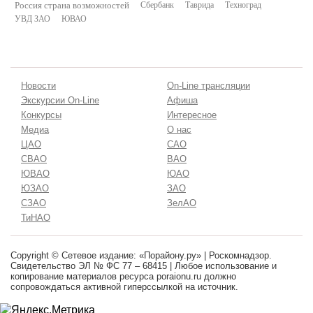
Россия страна возможностей
Сбербанк
Таврида
Техноград
УВД ЗАО
ЮВАО
Новости
On-Line трансляции
Экскурсии On-Line
Афиша
Конкурсы
Интересное
Медиа
О нас
ЦАО
САО
СВАО
ВАО
ЮВАО
ЮАО
ЮЗАО
ЗАО
СЗАО
ЗелАО
ТиНАО
Copyright © Сетевое издание: «Порайону.ру» | Роскомнадзор.
Свидетельство ЭЛ № ФС 77 – 68415 | Любое использование и
копирование материалов ресурса poraionu.ru должно
сопровождаться активной гиперссылкой на источник.