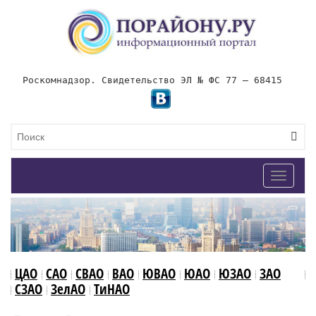
Роскомнадзор. Свидетельство ЭЛ № ФС 77 – 68415
Toggle
navigat
ЦАО
САО
СВАО
ВАО
ЮВАО
ЮАО
ЮЗАО
ЗАО
СЗАО
ЗелАО
ТиНАО