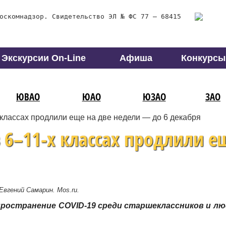
оскомнадзор. Свидетельство ЭЛ № ФС 77 – 68415
Экскурсии On-Line
Афиша
Конкурсы
ЮВАО
ЮАО
ЮЗАО
ЗАО
классах продлили еще на две недели — до 6 декабря
 6–11-х классах продлили е
Евгений Самарин. M
os.ru.
пространение COVID-19 среди старшеклассников и л