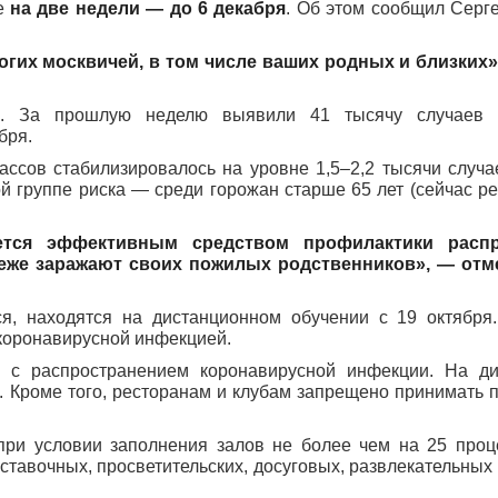
ще
на две недели — до 6 декабря
. Об этом сообщил Сер
ногих москвичей, в том числе ваших родных и близких
и. За прошлую неделю выявили 41 тысячу случаев 
бря.
ассов стабилизировалось на уровне 1,5–2,2 тысячи случа
й группе риска — среди горожан старше 65 лет (сейчас ре
яется эффективным средством профилактики распр
еже заражают своих пожилых родственников», — отм
ся, находятся на дистанционном обучении с 19 октябр
 коронавирусной инфекцией.
 с распространением коронавирусной инфекции. На ди
 Кроме того, ресторанам и клубам запрещено принимать п
 при условии заполнения залов не более чем на 25 проц
тавочных, просветительских, досуговых, развлекательных