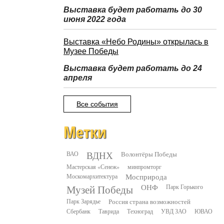
Выставка будет работать до 30
июня 2022 года
Выставка «Небо Родины» открылась в
Музее Победы
Выставка будет работать до 24
апреля
Все события
Метки
ВДНХ
ВАО
Волонтёры Победы
Мастерская «Сенеж»
минпромторг
Москомархитектура
Мосприрода
Музей Победы
ОНФ
Парк Горького
Парк Зарядье
Россия страна возможностей
Сбербанк
Таврида
Техноград
УВД ЗАО
ЮВАО