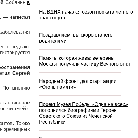
гей Собянин
в
На ВДНХ начался сезон проката летнего
», — написал
транспорта
заболевания
Поздравляем, вы скоро станете
родителями
ев в неделю.
гистрируется
Память, которая жива: ветераны
Москвы получили частицу Вечного огня
остранения
етил Сергей
Народный фронт дал старт акции
«Огонь памяти»
я. По мнению
станционное
Проект Музея Победы «Одна на всех»
осетителей с
пополнился биографиями Героев
Советского Союза из Чеченской
Республики
ентов. Также
 и зрелищных