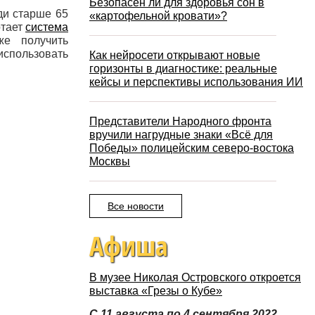
Безопасен ли для здоровья сон в
ди старше 65
«картофельной кровати»?
отает
система
же получить
использовать
Как нейросети открывают новые
горизонты в диагностике: реальные
кейсы и перспективы использования ИИ
Представители Народного фронта
вручили нагрудные знаки «Всё для
Победы» полицейским северо-востока
Москвы
Все новости
Афиша
В музее Николая Островского откроется
выставка «Грезы о Кубе»
С 11 августа по 4 сентября 2022