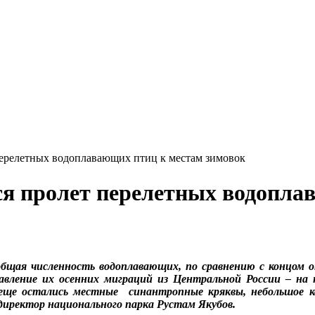
перелетных водоплавающих птиц к местам зимовок
ся пролет перелетных водопла
бщая численность водоплавающих, по сравнению с концом ок
равление их осенних миграций из Центральной России – на 
 еще остались местные синантропные кряквы, небольшое к
директор национального парка Рустам Якубов.