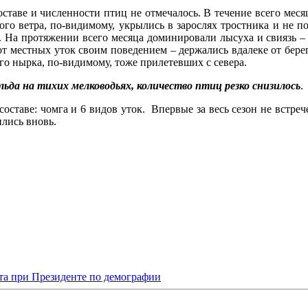
ставе и численности птиц не отмечалось. В течение всего меся
ного ветра, по-видимому, укрылись в зарослях тростника и не п
 На протяжении всего месяца доминировали лысуха и свиязь – с
от местных уток своим поведением – держались вдалеке от бере
го нырка, по-видимому, тоже прилетевших с севера.
 льда на тихих мелководьях, количество птиц резко снизилось
.
оставе: чомга и 6 видов уток. Впервые за весь сезон не встреч
ились вновь.
та при Президенте по демографии