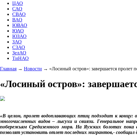
ЦАО
САО
СВАО
ВАО
ЮВАО
ЮАО
ЮЗАО
ЗАО
СЗАО
ЗелАО
ТиНАО
Главная
→
Новости
→
«Лосиный остров»: завершается пролет 
«Лосиный остров»: завершает
«В целом, пролет водоплавающих птиц подходит к концу: о
многочисленных видов – лысухи и свиязи. Генеральное нап
побережьям Средиземного моря. На Яузских болотах пока
позволят установить отлет последних мигрантов,- сообщил 