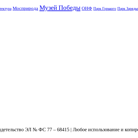
Музей Победы
Мосприрода
ОНФ
тектура
Парк Горького
Парк Зарядь
видетельство ЭЛ № ФС 77 – 68415 | Любое использование и копир