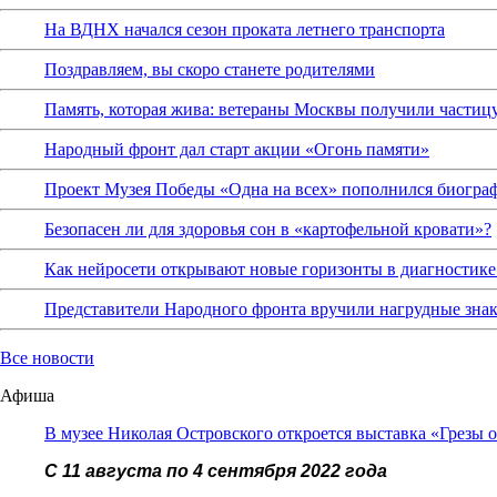
На ВДНХ начался сезон проката летнего транспорта
Поздравляем, вы скоро станете родителями
Память, которая жива: ветераны Москвы получили частиц
Народный фронт дал старт акции «Огонь памяти»
Проект Музея Победы «Одна на всех» пополнился биограф
Безопасен ли для здоровья сон в «картофельной кровати»?
Как нейросети открывают новые горизонты в диагностике
Представители Народного фронта вручили нагрудные зна
Все новости
Афиша
В музее Николая Островского откроется выставка «Грезы 
С 11 августа по 4 сентября 2022 года