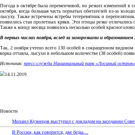
Погода в октябре была переменчивой, но резких изменений в со
октября, когда большая часть пернатых обитателей из-за холод
лысуху. Также встречены ястребы тетеревятник и перепелятник.
появились стаи пролетных крякв. Эти птицы резко отличались 
Также к концу месяца появилось несколько особей красноголово
В первых числах ноября, вслед за заморозками и образованием
Так, 2 ноября учтено всего 130 особей в сокращенном видовом с
корка оттаяла, лысухи в небольшом количестве (38 особей) появ
Источник:
пресс-служба Национальный парк «Лосиный остров»
14.11.2019
Новости
Михаил Кузнецов выступил с докладом на заседании Сове
В России, как говорится, две беды…