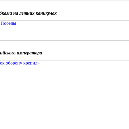
бками на летних каникулах
 Победы
сийского императора
ок оборону крепил»