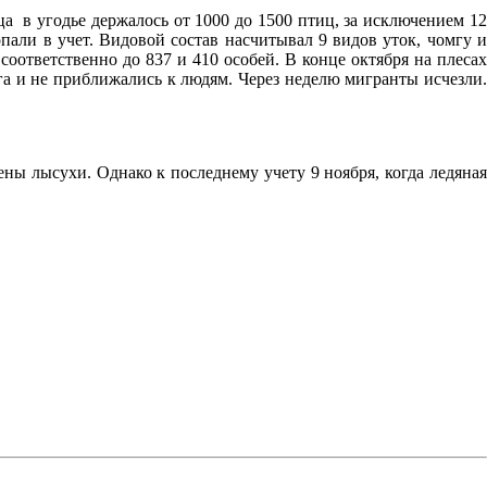
ца в угодье держалось от 1000 до 1500 птиц, за исключением 12
опали в учет. Видовой состав насчитывал 9 видов уток, чомгу и
оответственно до 837 и 410 особей. В конце октября на плесах
га и не приближались к людям. Через неделю мигранты исчезли.
ены лысухи. Однако к последнему учету 9 ноября, когда ледяная