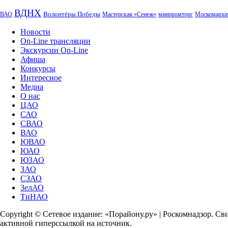
ВДНХ
Волонтёры Победы
ВАО
Мастерская «Сенеж»
минпромторг
Москомархи
Новости
On-Line трансляции
Экскурсии On-Line
Афиша
Конкурсы
Интересное
Медиа
О нас
ЦАО
САО
СВАО
ВАО
ЮВАО
ЮАО
ЮЗАО
ЗАО
СЗАО
ЗелАО
ТиНАО
Copyright © Сетевое издание: «Порайону.ру» | Роскомнадзор. С
активной гиперссылкой на источник.