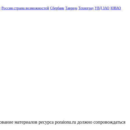
Россия страна возможностей
е
Сбербанк
Таврида
Техноград
УВД ЗАО
ЮВАО
ование материалов ресурса poraionu.ru должно сопровождаться