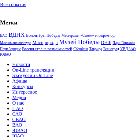
Все события
Метки
ВДНХ
Волонтёры Победы
ВАО
Мастерская «Сенеж»
минпромторг
Музей Победы
Мосприрода
ОНФ
Москомархитектура
Парк Горького
Россия страна возможностей
Парк Зарядье
Сбербанк
Таврида
Техноград
УВД ЗАО
ЮВАО
Новости
On-Line трансляции
Экскурсии On-Line
Афиша
Конкурсы
Интересное
Медиа
О нас
ЦАО
САО
СВАО
ВАО
ЮВАО
ЮАО