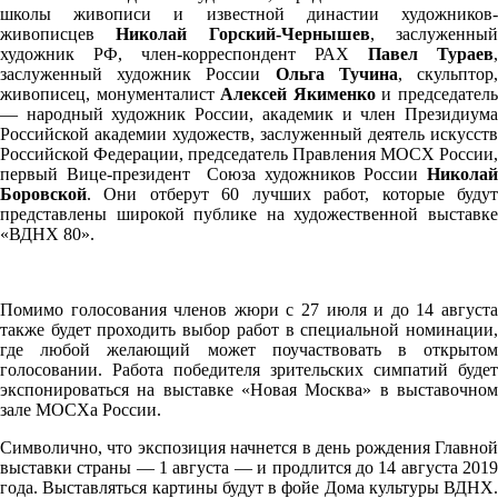
школы живописи и известной династии художников-
живописцев
Николай Горский-Чернышев
, заслуженны
художник РФ, член-корреспондент РАХ
Павел Тураев
,
заслуженный художник России
Ольга Тучина
, скульптор
живописец, монументалист
Алексей Якименко
и председател
— народный художник России, академик и член Президиума
Российской академии художеств, заслуженный деятель искусств
Российской Федерации, председатель Правления МОСХ России,
первый Вице-президент Союза художников России
Николай
Боровской
. Они отберут 60 лучших работ, которые будут
представлены широкой публике на художественной выставке
«ВДНХ 80».
Помимо голосования членов жюри с 27 июля и до 14 августа
также будет проходить выбор работ в специальной номинации,
где любой желающий может поучаствовать в открытом
голосовании. Работа победителя зрительских симпатий будет
экспонироваться на выставке «Новая Москва» в выставочном
зале МОСХа России.
Символично, что экспозиция начнется в день рождения Главной
выставки страны — 1 августа — и продлится до 14 августа 2019
года. Выставляться картины будут в фойе Дома культуры ВДНХ.