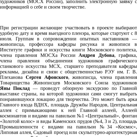
художников (МОСХ России), заполнить электронную заявку с
информацией о себе и своем творчестве.
При регистрации желающие участвовать в проекте выбирают
удобную дату и время выездного пленэра, которые стартуют с 8
июля. Группам в сопровождении опытных наставников —
живописца, профессора кафедры рисунка и живописи в
Институте графики и искусства книги Московского политеха,
члена правления МОСХа России
Андрея Дубова
, графика
члена правления объединения художников графического
станкового искусства МСХ, старшего преподавателя кафедры
рекламы, дизайна и связи с общественностью РЭУ им. Г. В.
Плеханова
Сергея Афонского
, живописца, члена правлени
Товарищества Живописцев Московского Союза художников
Яны Поклад
— проведут обзорную экскурсию по Главно
выставке страны, на которой художники сами смогут выбрать
понравившуюся локацию для творчества. Это может быть арка
Главного входа ВДНХ, площадь Дружбы Народов, Центральная
аллея с примыкающими к ней Главной аллеей, Аллеей
космонавтов и видами на павильон №1 «Центральный», фонтан
«Золотой колос» и виды Каменских прудов (№4, 3 и 2), площадь
Промышленности с видами на павильон №34 «Космос»,
Липовая аллея, Садовый проезд или скульптурно-архитектурная