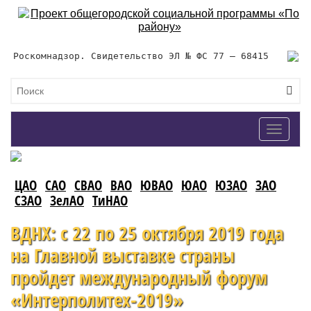
Роскомнадзор. Свидетельство ЭЛ № ФС 77 – 68415
Toggle
navigat
ЦАО
САО
СВАО
ВАО
ЮВАО
ЮАО
ЮЗАО
ЗАО
СЗАО
ЗелАО
ТиНАО
ВДНХ: с 22 по 25 октября 2019 года
на Главной выставке страны
пройдет международный форум
«Интерполитех-2019»