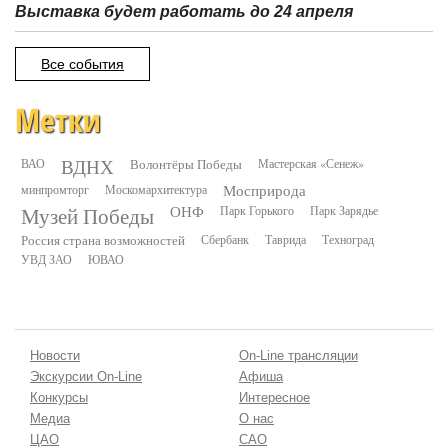
Выставка будет работать до 24 апреля
Все события
Метки
ВДНХ
ВАО
Волонтёры Победы
Мастерская «Сенеж»
минпромторг
Москомархитектура
Мосприрода
Музей Победы
ОНФ
Парк Горького
Парк Зарядье
Россия страна возможностей
Сбербанк
Таврида
Техноград
УВД ЗАО
ЮВАО
Новости
On-Line трансляции
Экскурсии On-Line
Афиша
Конкурсы
Интересное
Медиа
О нас
ЦАО
САО