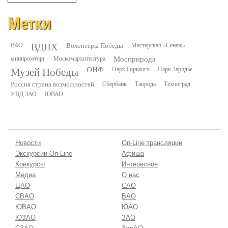
Метки
ВДНХ
ВАО
Волонтёры Победы
Мастерская «Сенеж»
минпромторг
Москомархитектура
Мосприрода
Музей Победы
ОНФ
Парк Горького
Парк Зарядье
Россия страна возможностей
Сбербанк
Таврида
Техноград
УВД ЗАО
ЮВАО
Новости
On-Line трансляции
Экскурсии On-Line
Афиша
Конкурсы
Интересное
Медиа
О нас
ЦАО
САО
СВАО
ВАО
ЮВАО
ЮАО
ЮЗАО
ЗАО