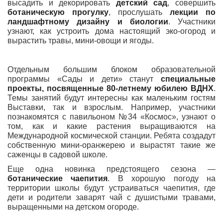
высадить и декорировать
детский сад
, совершить
ботаническую прогулку
, прослушать
лекции по
ландшафтному дизайну и биологии
. Участники
узнают, как устроить дома настоящий эко-огород и
вырастить травы, мини-овощи и ягоды.
Отдельным большим блоком образовательной
программы «Сады и дети» станут
специальные
проекты, посвященные 80-летнему юбилею ВДНХ
.
Темы занятий будут интересны как маленьким гостям
Выставки, так и взрослым. Например, участники
познакомятся с павильоном №34 «Космос», узнают о
том, как и какие растения выращиваются на
Международной космической станции. Ребята создадут
собственную мини-оранжерею и вырастят такие же
саженцы в садовой школе.
Еще одна новинка предстоящего сезона —
ботанические чаепития
. В хорошую погоду на
территории школы будут устраиваться чаепития, где
дети и родители заварят чай с душистыми травами,
выращенными на детском огороде.