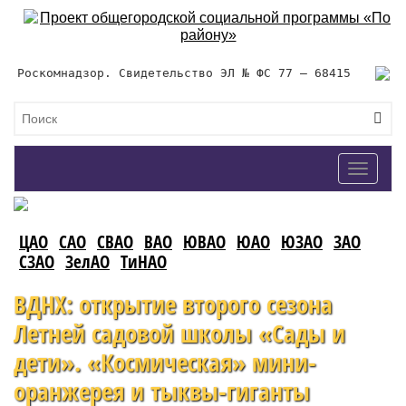
Роскомнадзор. Свидетельство ЭЛ № ФС 77 – 68415
Toggle
navigat
ЦАО
САО
СВАО
ВАО
ЮВАО
ЮАО
ЮЗАО
ЗАО
СЗАО
ЗелАО
ТиНАО
ВДНХ: открытие второго сезона
Летней садовой школы «Сады и
дети». «Космическая» мини-
оранжерея и тыквы-гиганты