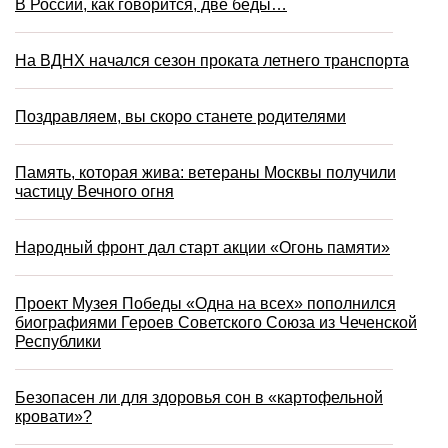
В России, как говорится, две беды…
На ВДНХ начался сезон проката летнего транспорта
Поздравляем, вы скоро станете родителями
Память, которая жива: ветераны Москвы получили
частицу Вечного огня
Народный фронт дал старт акции «Огонь памяти»
Проект Музея Победы «Одна на всех» пополнился
биографиями Героев Советского Союза из Чеченской
Республики
Безопасен ли для здоровья сон в «картофельной
кровати»?