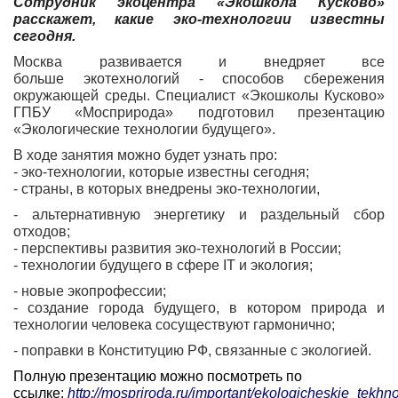
Сотрудник экоцентра «Экошкола Кусково»
расскажет, какие эко-технологии известны
сегодня.
Москва развивается и внедряет все
больше
экотехнологий
- способов сбережения
окружающей среды. Специалист «
Экошколы
Кусково»
ГПБУ «
Мосприрода
» подготовил презентацию
«Экологические технологии будущего».
В ходе занятия можно будет узнать про:
- эко-технологии, которые известны сегодня;
- страны, в которых внедрены эко-технологии,
- альтернативную энергетику и раздельный сбор
отходов;
- перспективы развития эко-технологий в России;
- технологии будущего в сфере IT и экология;
- новые
экопрофессии
;
- создание города будущего, в котором природа и
технологии человека сосуществуют гармонично;
- поправки в Конституцию РФ, связанные с экологией.
Полную презентацию можно посмотреть по
ссылке:
http://mospriroda.ru/important/ekologicheskie_tek