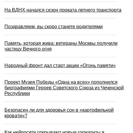
На ВДНХ начался сезон проката летнего транспорта
Поздравляем, вы скоро станете родителями
Память, которая жива: ветераны Москвы получили
частицу Вечного огня
Народный фронт дал старт акции «Огонь памяти»
Проект Музея Победы «Одна на всех» пополнился
биографиями Героев Советского Союза из Чеченской
Республики
Безопасен ли для здоровья сон в «картофельной
кровати»?
Как нейросети открывают новые горизонты в