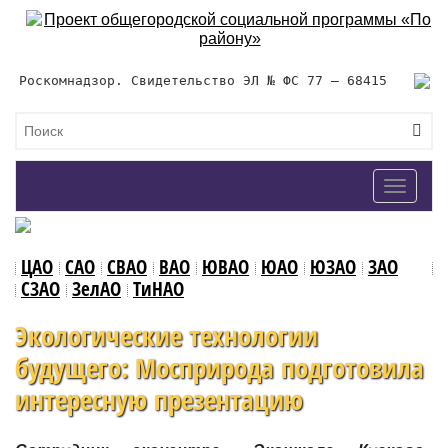
Роскомнадзор. Свидетельство ЭЛ № ФС 77 – 68415
Toggle
navigat
ЦАО
САО
СВАО
ВАО
ЮВАО
ЮАО
ЮЗАО
ЗАО
СЗАО
ЗелАО
ТиНАО
Экологические технологии
будущего: Мосприрода подготовила
интересную презентацию