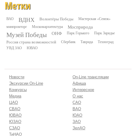
Метки
ВДНХ
ВАО
Волонтёры Победы
Мастерская «Сенеж»
минпромторг
Москомархитектура
Мосприрода
Музей Победы
ОНФ
Парк Горького
Парк Зарядье
Россия страна возможностей
Сбербанк
Таврида
Техноград
УВД ЗАО
ЮВАО
Новости
On-Line трансляции
Экскурсии On-Line
Афиша
Конкурсы
Интересное
Медиа
О нас
ЦАО
САО
СВАО
ВАО
ЮВАО
ЮАО
ЮЗАО
ЗАО
СЗАО
ЗелАО
ТиНАО