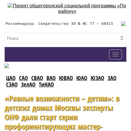
Роскомнадзор. Свидетельство ЭЛ № ФС 77 – 68415
Toggle
navigat
ЦАО
САО
СВАО
ВАО
ЮВАО
ЮАО
ЮЗАО
ЗАО
СЗАО
ЗелАО
ТиНАО
«Равные возможности – детям»: в
детских домах Москвы эксперты
ОНФ дали старт серии
профориентирующих мастер-