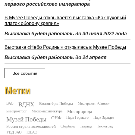
первого российского императора
В Музее Победы открывается выставка «Как пуховый
платок оборону крепил»
Выставка будет работать до 30 июня 2022 года
Выставка «Небо Родины» открылась в Музее Победы
Выставка будет работать до 24 апреля
Все события
Метки
ВДНХ
ВАО
Волонтёры Победы
Мастерская «Сенеж»
минпромторг
Москомархитектура
Мосприрода
Музей Победы
ОНФ
Парк Горького
Парк Зарядье
Россия страна возможностей
Сбербанк
Таврида
Техноград
УВД ЗАО
ЮВАО