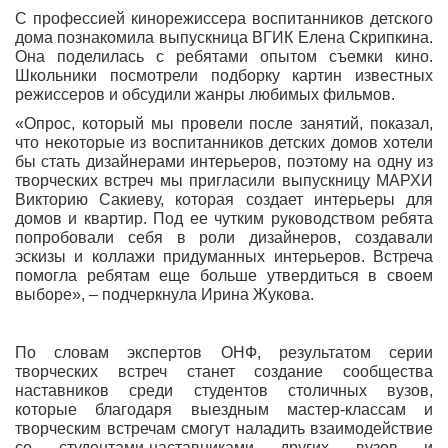
С профессией кинорежиссера воспитанников детского
дома познакомила выпускница ВГИК Елена Скрипкина.
Она поделилась с ребятами опытом съемки кино.
Школьники посмотрели подборку картин известных
режиссеров и обсудили жанры любимых фильмов.
«Опрос, который мы провели после занятий, показал,
что некоторые из воспитанников детских домов хотели
бы стать дизайнерами интерьеров, поэтому на одну из
творческих встреч мы пригласили выпускницу МАРХИ
Викторию Сакиеву, которая создает интерьеры для
домов и квартир. Под ее чутким руководством ребята
попробовали себя в роли дизайнеров, создавали
эскизы и коллажи придуманных интерьеров. Встреча
помогла ребятам еще больше утвердиться в своем
выборе», – подчеркнула Ирина Жукова.
По словам экспертов ОНФ, результатом серии
творческих встреч станет создание сообщества
наставников среди студентов столичных вузов,
которые благодаря выездным мастер-классам и
творческим встречам смогут наладить взаимодействие
со студентами-наставниками других вузов и