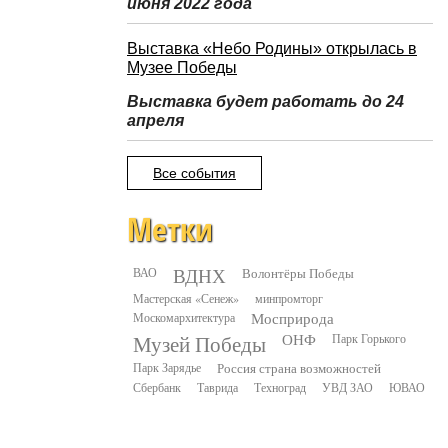
июня 2022 года
Выставка «Небо Родины» открылась в
Музее Победы
Выставка будет работать до 24
апреля
Все события
Метки
ВДНХ
ВАО
Волонтёры Победы
Мастерская «Сенеж»
минпромторг
Москомархитектура
Мосприрода
Музей Победы
ОНФ
Парк Горького
Парк Зарядье
Россия страна возможностей
Сбербанк
Таврида
Техноград
УВД ЗАО
ЮВАО