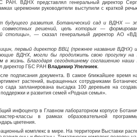
С РАН. ВДНХ представлял генеральный директор Серг
амках церемонии руководители выступили с краткой речь
 будущего развития. Ботанический сад и ВДНХ — э
 совместных решений, цель которых — формирован
ей столицы»
, — сказал генеральный директор АО «
ицин, первый директор ВВЦ (прежнее название ВДНХ) 
щающие ВДНХ, могли бы продолжить свою прогулку на
ем в жизнь. Благодаря сегодняшнему соглашению наши
ил директор ГБС РАН
Владимир Упелниек
.
осле подписания документа. В самое ближайшее время н
ртимент растений, выращенных сотрудниками Ботаничес
го сада запланирована высадка 100 деревьев на созда
 поддержки и развития семей «Родная семья».
общий инфоцентр в Главном лабораторном корпусе Ботанич
мастер-классы в рамках образовательной программ
ндарь цветения.
ационный комплекс в мире. На территории Выставки расп
ие павильоны и фонтаны. Тематически комплекс поделен на