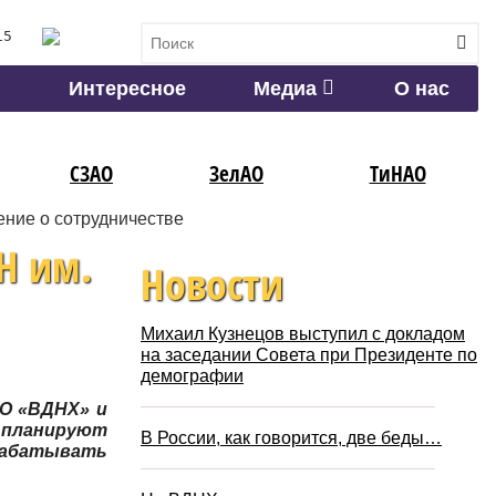
15
Интересное
Медиа
О нас
СЗАО
ЗелАО
ТиНАО
ние о сотрудничестве
Н им.
Новости
Михаил Кузнецов выступил с докладом
на заседании Совета при Президенте по
демографии
АО «ВДНХ» и
ы планируют
В России, как говорится, две беды…
зрабатывать