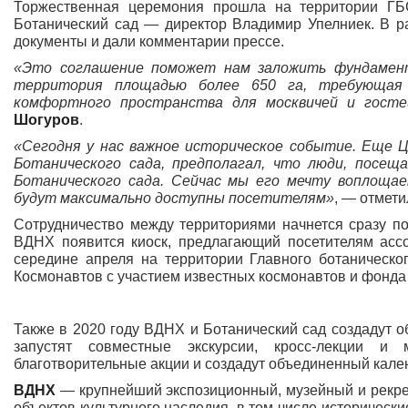
Торжественная церемония прошла на территории ГБ
Ботанический сад — директор Владимир Упелниек. В р
документы и дали комментарии прессе.
«Это соглашение поможет нам заложить фундамент
территория площадью более 650 га, требующая
комфортного пространства для москвичей и гост
Шогуров
.
«Сегодня у нас важное историческое событие. Еще Ц
Ботанического сада, предполагал, что люди, посе
Ботанического сада. Сейчас мы его мечту воплоща
будут максимально доступны посетителям»
, — отмет
Сотрудничество между территориями начнется сразу п
ВДНХ появится киоск, предлагающий посетителям ассо
середине апреля на территории Главного ботаническо
Космонавтов с участием известных космонавтов и фонда
Также в 2020 году ВДНХ и Ботанический сад создадут 
запустят совместные экскурсии, кросс-лекции и 
благотворительные акции и создадут объединенный кале
ВДНХ
— крупнейший экспозиционный, музейный и рекре
объектов культурного наследия, в том числе историческ