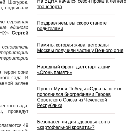
На ВДНХ начался сезон проката летнего
ей Шогуров,
транспорта
ю, подписали
то огромная
Поздравляем, вы скоро станете
ие единого
родителями
ВДНХ»
Сергей
Память, которая жива: ветераны
и основатель
Москвы получили частицу Вечного огня
 территории
 территории
Народный фронт дал старт акции
а территории
«Огонь памяти»
кого сада. В
ваемой аллее
Проект Музея Победы «Одна на всех»
пополнился биографиями Героев
Советского Союза из Чеченской
Республики
еского сада,
ы, проведут
Безопасен ли для здоровья сон в
олагаются 49
«картофельной кровати»?
 семь частей: