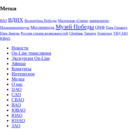
Метки
ВДНХ
Волонтёры Победы
ВАО
Мастерская «Сенеж»
минпромторг
Музей Победы
Мосприрода
ОНФ
Москомархитектура
Парк Горького
Россия страна возможностей
Парк Зарядье
Сбербанк
Таврида
Техноград
УВД ЗАО
ЮВАО
Новости
On-Line трансляции
Экскурсии On-Line
Афиша
Конкурсы
Интересное
Медиа
О нас
ЦАО
САО
СВАО
ВАО
ЮВАО
ЮАО
ЮЗАО
ЗАО