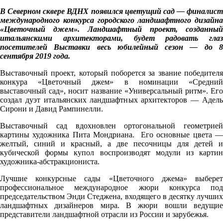
В Северном сквере ВДНХ появился цветущий сад — финалист
международного конкурса городского ландшафтного дизайна
«Цветочный джем». Ландшафтный проект, созданный
итальянскими архитекторами, будет радовать глаз
посетителей Выставки весь юбилейный сезон — до 8
сентября 2019 года.
Выставочный проект, который поборется за звание победителя
конкура «Цветочный джем» в номинации «Средний
выставочный сад», носит название «Универсальный ритм». Его
создал дуэт итальянских ландшафтных архитекторов — Адель
Сирони и Давид Рампинелли.
Выставочный сад вдохновлен ортогональной геометрией
картины художника Пита Мондриана. Его основные цвета —
желтый, синий и красный, а две песочницы для детей и
кубической формы купол воспроизводят модули из картин
художника-абстракциониста.
Лучшие конкурсные сады «Цветочного джема» выберет
профессиональное международное жюри конкурса под
председательством Энди Стеджена, входящего в десятку лучших
ландшафтных дизайнеров мира. В жюри вошли ведущие
представители ландшафтной отрасли из России и зарубежья.