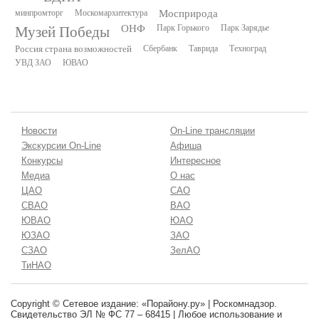
минпромторг
Москомархитектура
Мосприрода
Музей Победы
ОНФ
Парк Горького
Парк Зарядье
Россия страна возможностей
Сбербанк
Таврида
Техноград
УВД ЗАО
ЮВАО
Новости
On-Line трансляции
Экскурсии On-Line
Афиша
Конкурсы
Интересное
Медиа
О нас
ЦАО
САО
СВАО
ВАО
ЮВАО
ЮАО
ЮЗАО
ЗАО
СЗАО
ЗелАО
ТиНАО
Copyright © Сетевое издание: «Порайону.ру» | Роскомнадзор.
Свидетельство ЭЛ № ФС 77 – 68415 | Любое использование и