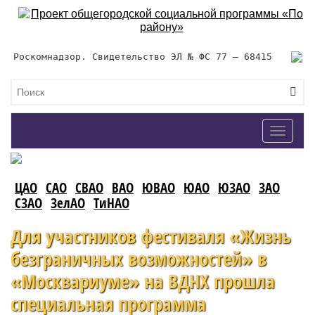
Роскомнадзор. Свидетельство ЭЛ № ФС 77 – 68415
Toggle
navigat
ЦАО
САО
СВАО
ВАО
ЮВАО
ЮАО
ЮЗАО
ЗАО
СЗАО
ЗелАО
ТиНАО
Для участников фестиваля «Жизнь
безграничных возможностей» в
«Москвариуме» на ВДНХ прошла
специальная программа