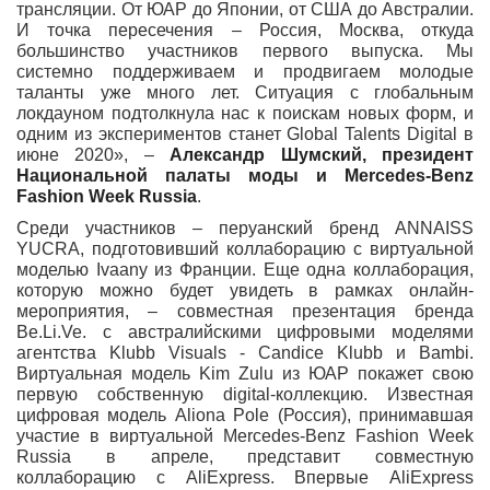
трансляции. От ЮАР до Японии, от США до Австралии.
И точка пересечения – Россия, Москва, откуда
большинство участников первого выпуска. Мы
системно поддерживаем и продвигаем молодые
таланты уже много лет. Ситуация с глобальным
локдауном подтолкнула нас к поискам новых форм, и
одним из экспериментов станет Global Talents Digital в
июне 2020», –
Александр Шумский, президент
Национальной палаты моды и Mercedes-Benz
Fashion Week Russia
.
Среди участников – перуанский бренд
ANNAISS
YUCRA
, подготовивший коллаборацию с виртуальной
моделью
Ivaany
из Франции. Еще одна коллаборация,
которую можно будет увидеть в рамках онлайн-
мероприятия, – совместная презентация бренда
Be.Li.Ve.
с австралийскими цифровыми моделями
агентства
Klubb Visuals
-
Candice Klubb
и Bambi.
Виртуальная модель
Kim Zulu
из ЮАР покажет свою
первую собственную digital-коллекцию. Известная
цифровая модель
Aliona Pole
(Россия), принимавшая
участие в виртуальной Mercedes-Benz Fashion Week
Russia в апреле, представит совместную
коллаборацию с AliExpress. Впервые AliExpress