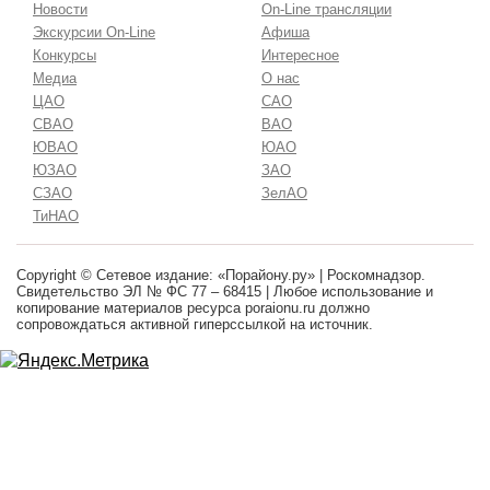
Новости
On-Line трансляции
Экскурсии On-Line
Афиша
Конкурсы
Интересное
Медиа
О нас
ЦАО
САО
СВАО
ВАО
ЮВАО
ЮАО
ЮЗАО
ЗАО
СЗАО
ЗелАО
ТиНАО
Copyright © Сетевое издание: «Порайону.ру» | Роскомнадзор.
Свидетельство ЭЛ № ФС 77 – 68415 | Любое использование и
копирование материалов ресурса poraionu.ru должно
сопровождаться активной гиперссылкой на источник.