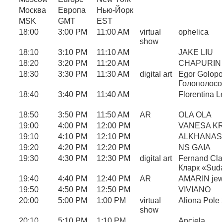
Москва
Европа
Нью-Йорк
MSK
GMT
EST
18:00
3:00 PM
11:00 AM
virtual
ophelica
show
18:10
3:10 PM
11:10 AM
JAKE LIU
18:20
3:20 PM
11:20 AM
CHAPURIN
18:30
3:30 PM
11:30 AM
digital art
Egor Golopo
Голополосо
18:40
3:40 PM
11:40 AM
Florentina L
18:50
3:50 PM
11:50 AM
AR
OLA OLA
19:00
4:00 PM
12:00 PM
VANESA K
19:10
4:10 PM
12:10 PM
ALKHANAS
19:20
4:20 PM
12:20 PM
NS GAIA
19:30
4:30 PM
12:30 PM
digital art
Fernand Cla
Кларк «Sud
19:40
4:40 PM
12:40 PM
AR
AMARIN jew
19:50
4:50 PM
12:50 PM
VIVIANO
20:00
5:00 PM
1:00 PM
virtual
Aliona Pole 
show
20:10
5:10 PM
1:10 PM
Anciela