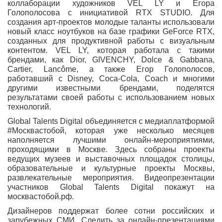
коллаборации художников
VEL LY
и
Егора
Голополосова
с инициативой RTX STUDIO. Для
создания арт-проектов молодые таланты использовали
новый класс ноутбуков на базе графики GeForce RTX,
созданных для продуктивной работы с визуальным
контентом. VEL LY, которая работала с такими
брендами, как Dior, GIVENCHY, Dolce & Gabbana,
Cartier, Lancôme, а также Егор Голополосов,
работавший с Disney, Coca-Cola, Coach и многими
другими известными брендами, поделятся
результатами своей работы с использованием новых
технологий.
Global Talents Digital объединяется с медиаплатформой
#Москвастобой, которая уже несколько месяцев
наполняется лучшими онлайн-мероприятиями,
проходящими в Москве. Здесь собраны проекты
ведущих музеев и выставочных площадок столицы,
образовательные и культурные проекты Москвы,
развлекательные мероприятия. Видеопрезентации
участников Global Talents Digital покажут на
москвастобой.рф
.
Дизайнеров поддержат более сотни российских и
зарубежных СМИ. Следить за онлайн-презентациями