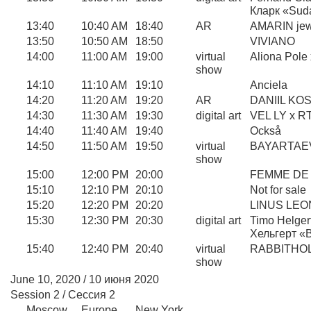
Кларк «Sud
13:40
10:40 AM
18:40
AR
AMARIN jew
13:50
10:50 AM
18:50
VIVIANO
14:00
11:00 AM
19:00
virtual
Aliona Pole 
show
14:10
11:10 AM
19:10
Anciela
14:20
11:20 AM
19:20
AR
DANIIL KO
14:30
11:30 AM
19:30
digital art
VEL LY x R
14:40
11:40 AM
19:40
Också
14:50
11:50 AM
19:50
virtual
BAYARTAE
show
15:00
12:00 PM
20:00
FEMME DE
15:10
12:10 PM
20:10
Not for sale
15:20
12:20 PM
20:20
LINUS LE
15:30
12:30 PM
20:30
digital art
Timo Helgert
Хельгерт «
15:40
12:40 PM
20:40
virtual
RABBITHO
show
June 10, 2020 / 10 июня 2020
Session 2 / Сессия 2
Moscow
Europe
New York