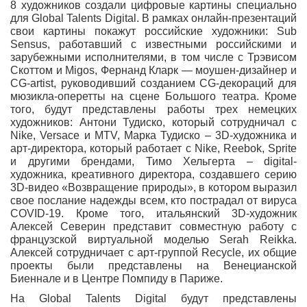
8 художников создали цифровые картины специально
для Global Talents Digital. В рамках онлайн-презентаций
свои картины покажут российские художники:
Sub
Sensus
, работавший с известными российскими и
зарубежными исполнителями, в том числе с Трэвисом
Скоттом и Migos,
Фернанд Кларк
— моушен-дизайнер и
CG-artist, руководивший созданием CG-декораций для
мюзикла-оперетты на сцене Большого театра. Кроме
того, будут представлены работы трех немецких
художников:
Антони Тудиско
, который сотрудничал с
Nike, Versace и MTV,
Марка Тудиско
– 3D-художника и
арт-директора, который работает с Nike, Reebok, Sprite
и другими брендами,
Тимо Хельгерта
– digital-
художника, креативного директора, создавшего серию
3D-видео «Возвращение природы», в котором выразил
свое послание надежды всем, кто пострадал от вируса
COVID-19. Кроме того, итальянский 3D-художник
Алексей Северин
представит совместную работу с
французской виртуальной моделью
Serah Reikka
.
Алексей сотрудничает с арт-группой Recycle, их общие
проекты были представлены на Венецианской
Биеннале и в Центре Помпиду в Париже.
На Global Talents Digital будут представлены