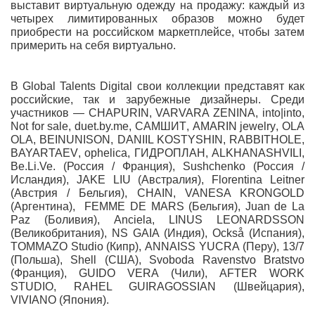
выставит виртуальную одежду на продажу: каждый из
четырех лимитированных образов можно будет
приобрести на российском маркетплейсе, чтобы затем
примерить на себя виртуально.
В Global Talents Digital свои коллекции представят как
российские, так и зарубежные дизайнеры. Среди
участников —
CHAPURIN
,
VARVARA ZENINA
,
into|into
,
Not for sale
,
duet.by.me
,
САМШИТ
,
AMARIN jewelry
,
OLA
OLA
,
BEINUNISON
,
DANIIL KOSTYSHIN
,
RABBITHOLE
,
BAYARTAEV
,
ophelica
,
ГИДРОПЛАН
,
ALKHANASHVILI
,
Be.Li.Ve.
(Россия / Франция),
Sushchenko
(Россия /
Исландия),
JAKE LIU
(Австралия),
Florentina Leitner
(Австрия / Бельгия),
CHAIN
,
VANESA KRONGOLD
(Аргентина),
FEMME DE MARS
(Бельгия),
Juan de La
Paz
(Боливия),
Anciela
,
LINUS LEONARDSSON
(Великобритания),
NS GAIA
(Индия),
Också
(Испания),
TOMMAZO Studio
(Кипр),
ANNAISS YUCRA
(Перу),
13/7
(Польша),
Shell
(США),
Svoboda Ravenstvo Bratstvo
(Франция),
GUIDO VERA
(Чили),
AFTER WORK
STUDIO
,
RAHEL GUIRAGOSSIAN
(Швейцария),
VIVIANO
(Япония).