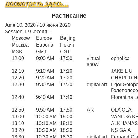
посмотреть здесь...
Расписание
June 10, 2020 / 10 июня 2020
Session 1 / Сессия 1
Moscow
Europe
Beijing
Москва
Европа
Пекин
MSK
GMT
CST
12:00
9:00 AM
17:00
virtual
ophelica
show
12:10
9:10 AM
17:10
JAKE LIU
12:20
9:20 AM
17:20
CHAPURIN
12:30
9:30 AM
17:30
digital art
Egor Golopo
Голополосо
12:40
9:40 AM
17:40
Florentina L
12:50
9:50 AM
17:50
AR
OLA OLA
13:00
10:00 AM
18:00
VANESA K
13:10
10:10 AM
18:10
ALKHANAS
13:20
10:20 AM
18:20
NS GAIA
13:30
10:30 AM
18:30
digital art
Fernand Cla