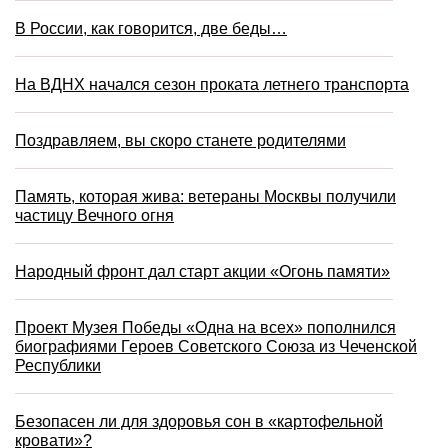
В России, как говорится, две беды…
На ВДНХ начался сезон проката летнего транспорта
Поздравляем, вы скоро станете родителями
Память, которая жива: ветераны Москвы получили
частицу Вечного огня
Народный фронт дал старт акции «Огонь памяти»
Проект Музея Победы «Одна на всех» пополнился
биографиями Героев Советского Союза из Чеченской
Республики
Безопасен ли для здоровья сон в «картофельной
кровати»?