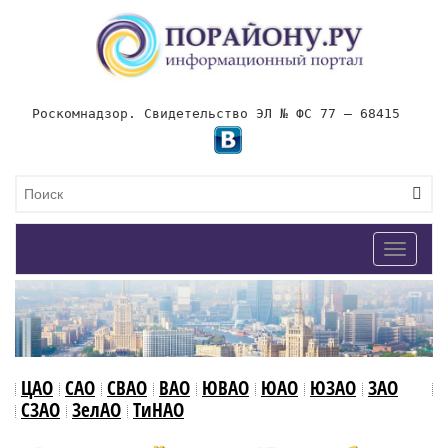
Роскомнадзор. Свидетельство ЭЛ № ФС 77 – 68415
Toggle
navigat
ЦАО
САО
СВАО
ВАО
ЮВАО
ЮАО
ЮЗАО
ЗАО
СЗАО
ЗелАО
ТиНАО