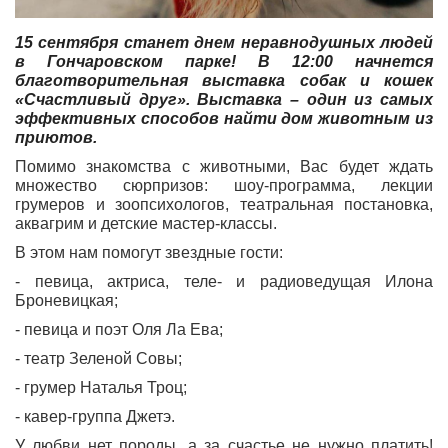
15 сентября станет днем неравнодушных людей
в Гончаровском парке! В 12:00 начнется
благотворительная выставка собак и кошек
«Счастливый друг». Выставка – один из самых
эффективных способов найти дом животным из
приютов.
Помимо знакомства с животными, Вас будет ждать
множество сюрпризов: шоу-программа, лекции
грумеров и зоопсихологов, театральная постановка,
аквагрим и детские мастер-классы.
В этом нам помогут звездные гости:
- певица, актриса, теле- и радиоведущая Илона
Броневицкая;
- певица и поэт Оля Ла Ева;
- театр Зеленой Совы;
- грумер Наталья Троц;
- кавер-группа Джетэ.
У любви нет породы, а за счастье не нужно платить!