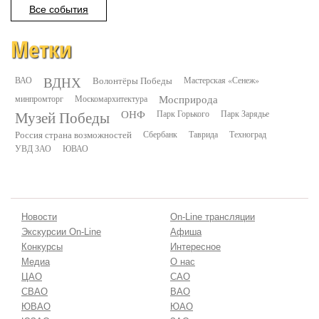
Все события
Метки
ВДНХ
ВАО
Волонтёры Победы
Мастерская «Сенеж»
минпромторг
Москомархитектура
Мосприрода
Музей Победы
ОНФ
Парк Горького
Парк Зарядье
Россия страна возможностей
Сбербанк
Таврида
Техноград
УВД ЗАО
ЮВАО
Новости
On-Line трансляции
Экскурсии On-Line
Афиша
Конкурсы
Интересное
Медиа
О нас
ЦАО
САО
СВАО
ВАО
ЮВАО
ЮАО