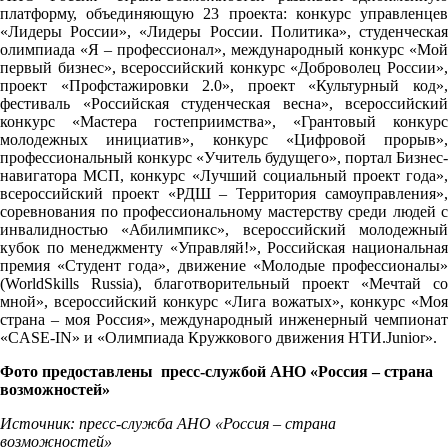
платформу, объединяющую 23 проекта: конкурс управленцев
«Лидеры России», «Лидеры России. Политика», студенческая
олимпиада «Я – профессионал», международный конкурс «Мой
первый бизнес», всероссийский конкурс «Доброволец России»,
проект «Профстажировки 2.0», проект «Культурный код»,
фестиваль «Российская студенческая весна», всероссийский
конкурс «Мастера гостеприимства», «Грантовый конкурс
молодежных инициатив», конкурс «Цифровой прорыв»,
профессиональный конкурс «Учитель будущего», портал Бизнес-
навигатора МСП, конкурс «Лучший социальный проект года»,
всероссийский проект «РДШ – Территория самоуправления»,
соревнования по профессиональному мастерству среди людей с
инвалидностью «Абилимпикс», всероссийский молодежный
кубок по менеджменту «Управляй!», Российская национальная
премия «Студент года», движение «Молодые профессионалы»
(WorldSkills Russia), благотворительный проект «Мечтай со
мной», всероссийский конкурс «Лига вожатых», конкурс «Моя
страна – моя Россия», международный инженерный чемпионат
«CASE-IN» и «Олимпиада Кружкового движения НТИ.Junior».
Фото предоставлены пресс-службой АНО «Россия – страна
возможностей»
Источник: пресс-служба АНО «Россия – страна
возможностей»