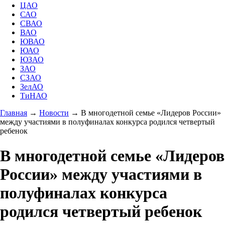
ЦАО
САО
СВАО
ВАО
ЮВАО
ЮАО
ЮЗАО
ЗАО
СЗАО
ЗелАО
ТиНАО
Главная
→
Новости
→
В многодетной семье «Лидеров России»
между участиями в полуфиналах конкурса родился четвертый
ребенок
В многодетной семье «Лидеров
России» между участиями в
полуфиналах конкурса
родился четвертый ребенок