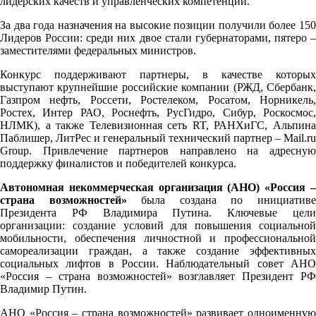
лидерских качеств и управленческих компетенций.
За два года назначения на высокие позиции получили более 150
Лидеров России: среди них двое стали губернаторами, пятеро –
заместителями федеральных министров.
Конкурс поддерживают партнеры, в качестве которых
выступают крупнейшие российские компании (РЖД, Сбербанк,
Газпром нефть, Россети, Ростелеком, Росатом, Норникель,
Ростех, Интер РАО, Роснефть, РусГидро, Сибур, Роскосмос,
НЛМК), а также Телевизионная сеть RT, РАНХиГС, Альпина
Паблишер, ЛитРес и генеральный технический партнер – Mail.ru
Group. Привлечение партнеров направлено на адресную
поддержку финалистов и победителей конкурса.
Автономная некоммерческая организация (АНО) «Россия –
страна возможностей»
была создана по инициатив
Президента РФ Владимира Путина. Ключевые цели
организации: создание условий для повышения социальной
мобильности, обеспечения личностной и профессиональной
самореализации граждан, а также создание эффективных
социальных лифтов в России. Наблюдательный совет АНО
«Россия – страна возможностей» возглавляет Президент РФ
Владимир Путин.
АНО «Россия – страна возможностей» развивает одноименную