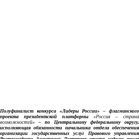
Полуфиналист
конкурса «Лидеры России» – флагманског
проекта президентской платформы
«Россия – стран
возможностей»
– по Центральному федеральному округу
и
сполняющая обязанности начальника отдела обеспечения
организации государственных услуг Правового управления
Ростехнадзора Анастасия Дегтярева спустя неделю после