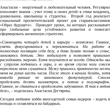
Анастасия – энергичный и любознательный человек. Регулярно
пополняет знания – учит этому и своих детей: в семье младенец,
дошкольник, школьница и студентка. Второй год реализует
социальный просветительский проект для старшеклассников
«Образ будущего». Проводит уроки, на которых рассказывает
про глобальные цели устойчивого развития и помогает
сформировать жизненную стратегию.
«Совмещать четырёх детей и карьеру – возможно. Главное,
уметь фокусироваться и переключаться. На работе я
полностью посвящаю себя делу, а дома думаю только о семье,
занимаюсь детьми. Это мобилизует и позволяет правильно
расходовать энергию. Хотя получается не всегда. Однажды мы
с супругом поднялись в горы, а во время спуска ноги совсем
перестали меня слушаться. Мужу пришлось практически нести
меня на руках шесть часов. После этого я начала бегать, хотя
никогда раньше не занималась физкультурой. Смогла
пробежать десять километров, а потом и полумарафон.
Главное, не сдаваться и продолжать задуманное. И так в любом
деле»,
– поделилась Анастасия Дегтярева.
Сегодня любимое хобби многодетной семьи-лидеров – ходить в
походы и сплавляться на байдарках.