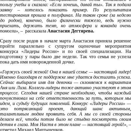
пользу учебы и сказала: «Если хочешь, давай ты». Так я подала
заявку – хотелось показать пример. По результатам
тестирования прошла в полуфинал. На таком сроке (за неделю
до родов), конечно, было физически тяжело, ведь нужно
приехать, держать темп, но атмосфера и команда очень
помогли»,
– рассказала
Анастасия Дегтярева.
Сразу после родов в начале марта Анастасия приняла решение
пройти параллельно с супругом оценочные мероприятия
конкурса «Лидеры России» и по своей специализации. На
подготовку у пары было две недели. Так что семья не успела
пока дать имя новорожденной дочке.
«Горжусь своей женой! Она в нашей семье — настоящий лидер!
Именно благодаря ее поддержке мне удается достигать успеха.
Сейчас выбираем имя для девочки — склоняемся к вариантам
Аня или Лиза. Коллеги-лидеры тоже активно участвуют в этом
процессе. Сегодня нашей стране необходимо, чтобы каждый
почувствовал на себе ответственность за путь, которым мы
идем, и судьбу будущих поколений. Конкурс «Лидеры России» —
это потрясающий проект, дающий шанс активным,
талантливым людям проявить себя. А мы со своей стороны
делаем всё, чтобы потом было не стыдно посмотреть своим
детям в глаза. Моя Настя в этом плане — настоящий герой!», –
отметил Михаил Мартыненков.