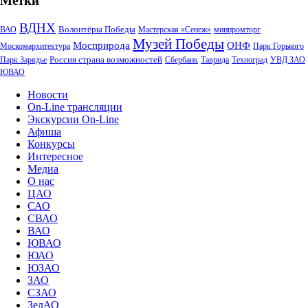
Метки
ВДНХ
Волонтёры Победы
ВАО
Мастерская «Сенеж»
минпромторг
Музей Победы
Мосприрода
ОНФ
Москомархитектура
Парк Горького
Россия страна возможностей
Парк Зарядье
Сбербанк
Таврида
Техноград
УВД ЗАО
ЮВАО
Новости
On-Line трансляции
Экскурсии On-Line
Афиша
Конкурсы
Интересное
Медиа
О нас
ЦАО
САО
СВАО
ВАО
ЮВАО
ЮАО
ЮЗАО
ЗАО
СЗАО
ЗелАО