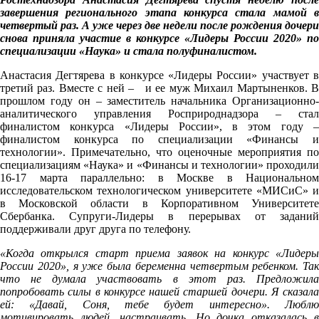
завершения регионального этапа конкурса стала мамой в
четвертый раз. А уже через две недели после рождения дочери
снова приняла участие в конкурсе «Лидеры России 2020» по
специализации «Наука» и стала полуфиналистом.
Анастасия Дегтярева в конкурсе «Лидеры России» участвует в
третий раз. Вместе с ней – и ее муж Михаил Мартыненков. В
прошлом году он – заместитель начальника Организационно-
аналитического управления Росприроднадзора – стал
финалистом конкурса «Лидеры России», в этом году –
финалистом конкурса по специализации «Финансы и
технологии». Примечательно, что оценочные мероприятия по
специализациям «Наука» и «Финансы и технологии» проходили
16-17 марта параллельно: в Москве в Национальном
исследовательском технологическом университете «МИСиС» и
в Московской области в Корпоративном Университете
Сбербанка. Супруги-Лидеры в перерывах от заданий
поддерживали друг друга по телефону.
«Когда открылся старт приема заявок на конкурс «Лидеры
России 2020», я уже была беременна четвертым ребенком. Так
что не думала участвовать в этот раз. Предложила
попробовать силы в конкурсе нашей старшей дочери. Я сказала
ей: «Давай, Соня, тебе будет интересно». Люблю
мотивировать людей, настраивать. Но дочка отказалась в