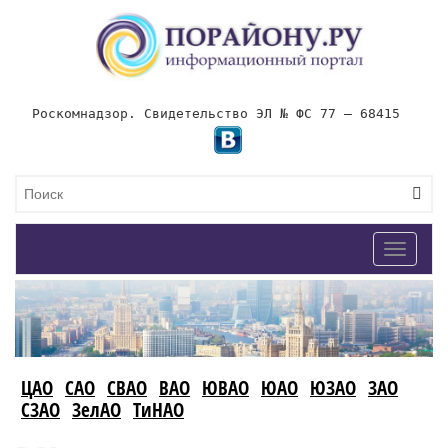
Роскомнадзор. Свидетельство ЭЛ № ФС 77 – 68415
Toggle
navigat
ЦАО
САО
СВАО
ВАО
ЮВАО
ЮАО
ЮЗАО
ЗАО
СЗАО
ЗелАО
ТиНАО