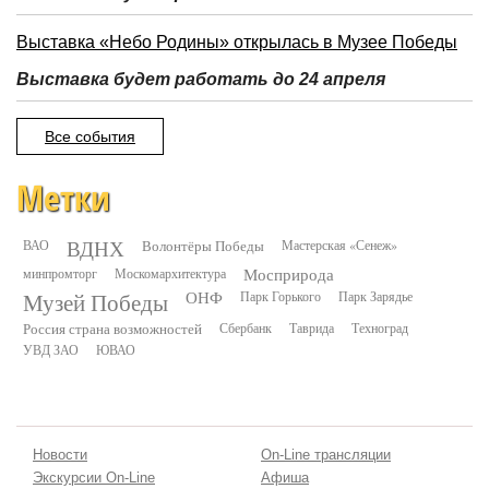
Выставка «Небо Родины» открылась в Музее Победы
Выставка будет работать до 24 апреля
Все события
Метки
ВДНХ
ВАО
Волонтёры Победы
Мастерская «Сенеж»
минпромторг
Москомархитектура
Мосприрода
Музей Победы
ОНФ
Парк Горького
Парк Зарядье
Россия страна возможностей
Сбербанк
Таврида
Техноград
УВД ЗАО
ЮВАО
Новости
On-Line трансляции
Экскурсии On-Line
Афиша