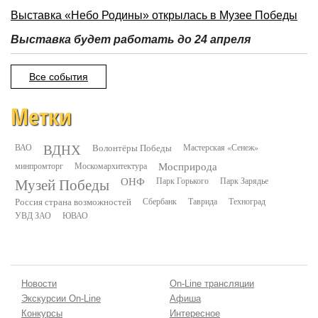
Выставка «Небо Родины» открылась в Музее Победы
Выставка будет работать до 24 апреля
Все события
Метки
ВДНХ
ВАО
Волонтёры Победы
Мастерская «Сенеж»
минпромторг
Москомархитектура
Мосприрода
Музей Победы
ОНФ
Парк Горького
Парк Зарядье
Россия страна возможностей
Сбербанк
Таврида
Техноград
УВД ЗАО
ЮВАО
Новости
On-Line трансляции
Экскурсии On-Line
Афиша
Конкурсы
Интересное