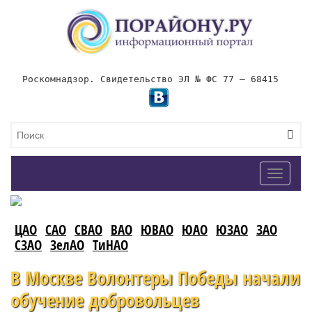
Роскомнадзор. Свидетельство ЭЛ № ФС 77 – 68415
Toggle
navigat
ЦАО
САО
СВАО
ВАО
ЮВАО
ЮАО
ЮЗАО
ЗАО
СЗАО
ЗелАО
ТиНАО
В Москве Волонтеры Победы начали
обучение добровольцев