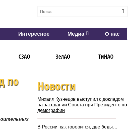
Интересное
Медиа
О нас
СЗАО
ЗелАО
ТиНАО
д по
Новости
Михаил Кузнецов выступил с докладом
на заседании Совета при Президенте по
демографии
троительных
В России, как говорится, две беды…