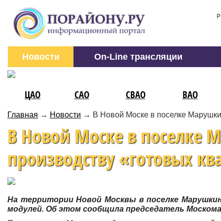
Р
Новости
On-Line трансляции
ЦАО
САО
СВАО
ВАО
Главная
→
Новости
→
В Новой Моске в поселке Марушки
В Новой Моске в поселке 
производству «готовых кв
На территории Новой Москвы в поселке Марушки
модулей. Об этом сообщила председатель Моском