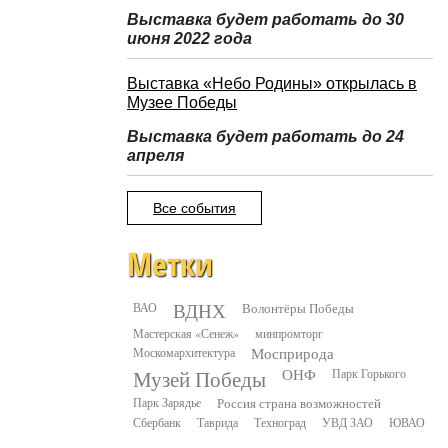
Выставка будет работать до 30
июня 2022 года
Выставка «Небо Родины» открылась в
Музее Победы
Выставка будет работать до 24
апреля
Все события
Метки
ВДНХ
ВАО
Волонтёры Победы
Мастерская «Сенеж»
минпромторг
Москомархитектура
Мосприрода
Музей Победы
ОНФ
Парк Горького
Парк Зарядье
Россия страна возможностей
Сбербанк
Таврида
Техноград
УВД ЗАО
ЮВАО