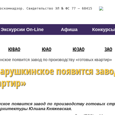
оскомнадзор. Свидетельство ЭЛ № ФС 77 – 68415
Экскурсии On-Line
Афиша
Конкурсы
ЮВАО
ЮАО
ЮЗАО
ЗАО
нское появится завод по производству «готовых квартир»
Марушкинское появится заво
артир»
нское появится завод по производству готовых с
архитектуры Юлиана Княжевская.